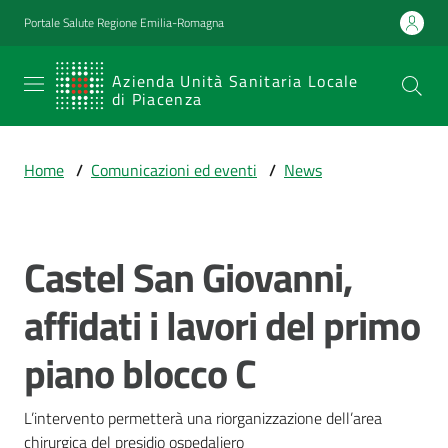
Vai al contenuto
Vai alla navigazione
Vai al footer
Portale Salute Regione Emilia-Romagna
SERVIZIO
Azienda Unità Sanitaria Locale
di Piacenza
SANITARIO
REGIONALE
Home
/
Comunicazioni ed eventi
/
News
Emilia-
Romagna
Azienda Unità
Sanitaria Locale
Castel San Giovanni,
Salta al contenuto
di Piacenza
affidati i lavori del primo
piano blocco C
Prestazioni
e
percorsi
L’intervento permetterà una riorganizzazione dell’area 
di
chirurgica del presidio ospedaliero