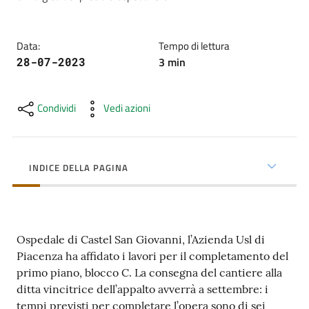
cura
Data
:
Tempo di lettura
Come
3
min
28-07-2023
fare
per...
Condividi
Vedi azioni
Strutture
e
INDICE DELLA PAGINA
territorio
Studiare
Ospedale di Castel San Giovanni, l’Azienda Usl di
a
Piacenza ha affidato i lavori per il completamento del
Piacenza
primo piano, blocco C. La consegna del cantiere alla
ditta vincitrice dell’appalto avverrà a settembre: i
tempi previsti per completare l’opera sono di sei