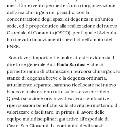
mesi. L’intervento permetterà una riorganizzazione
Costruiamo
dell’area chirurgica del presidio, con la
Salute
concentrazione degli spazi di degenza in un’unica
sede, ed è propedeutico alla realizzazione del nuovo
Ospedale di Comunità (OSCO), per il quale l’Azienda
ha ricevuto finanziamenti specifici nell’ambito del
PNRR.
Novità
“Sono lavori importanti e molto attesi – evidenzia il
Scuole
direttore generale Ausl
Paola Bardasi
– che ci
permetteranno di ottimizzare i percorsi chirurgici: le
Imprese
stanze di degenza breve e la degenza ordinaria,
ed Enti
attualmente separate, saranno ricollocate nel nuovo
blocco e insisteranno tutte sullo stesso corridoio.
Questa soluzione organizzativa avrà significative
ripercussioni benefiche sulle attività permettendo di
Seguici
valorizzare e facilitare, in primis, il lavoro delle
su
equipe multidisciplinari già attive all’ospedale di
Castel San Giovanni. La contiguità degli spazi