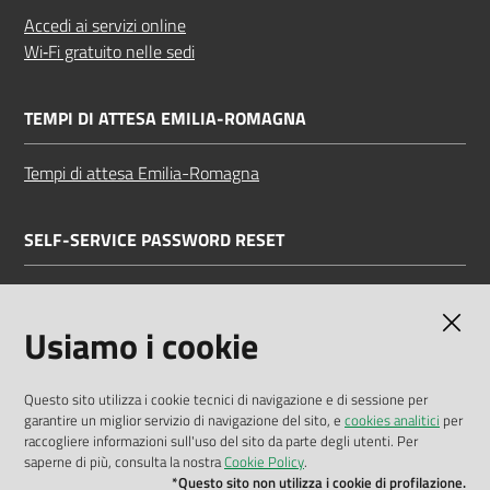
Accedi ai servizi online
Wi‑Fi gratuito nelle sedi
TEMPI DI ATTESA EMILIA-ROMAGNA
Tempi di attesa Emilia-Romagna
SELF-SERVICE PASSWORD RESET
Link all'APP
Documentazione
Usiamo i cookie
Questo sito utilizza i cookie tecnici di navigazione e di sessione per
garantire un miglior servizio di navigazione del sito, e
cookies analitici
per
Dichiarazione di accessibilità
raccogliere informazioni sull'uso del sito da parte degli utenti. Per
saperne di più, consulta la nostra
Cookie Policy
.
Privacy policy
*Questo sito non utilizza i cookie di profilazione.