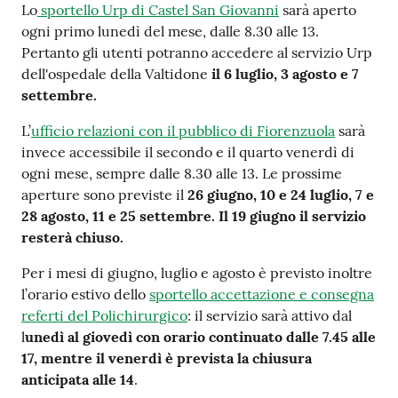
Lo
sportello Urp di Castel San Giovanni
sarà aperto
Costruiamo
ogni primo lunedì del mese, dalle 8.30 alle 13.
Salute
Pertanto gli utenti potranno accedere al servizio Urp
dell'ospedale della Valtidone
il 6 luglio, 3 agosto e 7
settembre.
L’
ufficio relazioni con il pubblico di Fiorenzuola
sarà
invece accessibile il secondo e il quarto venerdì di
Novità
ogni mese, sempre dalle 8.30 alle 13. Le prossime
aperture sono previste il
26 giugno, 10 e 24 luglio, 7 e
Scuole
28 agosto, 11 e 25 settembre. Il 19 giugno il servizio
resterà chiuso.
Imprese
ed Enti
Per i mesi di giugno, luglio e agosto è previsto inoltre
l’orario estivo dello
sportello accettazione e consegna
referti del Polichirurgico
: il servizio sarà attivo dal
l
unedì al giovedì con orario continuato dalle 7.45 alle
Seguici
17, mentre il venerdì è prevista la chiusura
su
anticipata alle 14
.