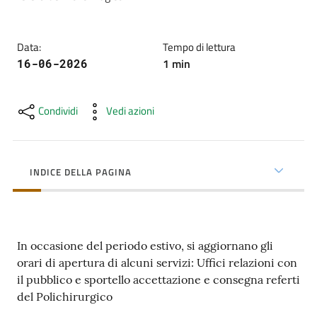
cura
Data
:
Tempo di lettura
Come
1
min
16-06-2026
fare
per...
Condividi
Vedi azioni
Strutture
e
INDICE DELLA PAGINA
territorio
Studiare
In occasione del periodo estivo, si aggiornano gli
a
orari di apertura di alcuni servizi: Uffici relazioni con
Piacenza
il pubblico e sportello accettazione e consegna referti
del Polichirurgico