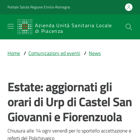
Vai al contenuto
Vai alla navigazione
Vai al footer
Portale Salute Regione Emilia-Romagna
SERVIZIO
Azienda Unità Sanitaria Locale
di Piacenza
SANITARIO
REGIONALE
Home
/
Comunicazioni ed eventi
/
News
Emilia-
Romagna
Azienda Unità
Sanitaria Locale
Estate: aggiornati gli
Salta al contenuto
di Piacenza
orari di Urp di Castel San
Giovanni e Fiorenzuola
Prestazioni
e
percorsi
Chiusura alle 14 ogni venerdì per lo sportello accettazione e 
di
referti del Polichirugico