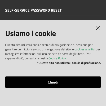
SELF-SERVICE PASSWORD RESET
Link all'APP
Documentazione
Usiamo i cookie
Questo sito utilizza i cookie tecnici di navigazione e di sessione per
garantire un miglior servizio di navigazione del sito, e
cookies analitici
per
Dichiarazione di accessibilità
raccogliere informazioni sull'uso del sito da parte degli utenti. Per
saperne di più, consulta la nostra
Cookie Policy
.
Privacy policy
*Questo sito non utilizza i cookie di profilazione.
Cookie policy
Note legali
Chiudi
Mappa del sito
Impostazioni cookie