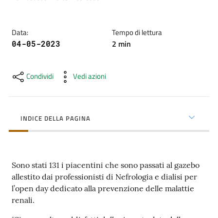
cura
Data
:
Tempo di lettura
Come
2
min
04-05-2023
fare
per...
Condividi
Vedi azioni
Strutture
e
INDICE DELLA PAGINA
territorio
Sono stati 131 i piacentini che sono passati al gazebo
Studiare
allestito dai professionisti di Nefrologia e dialisi per
a
l’open day dedicato alla prevenzione delle malattie
Piacenza
renali.