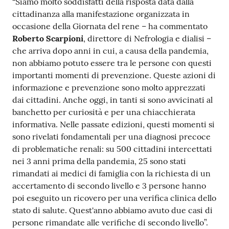
“Siamo molto soddisfatti della risposta data dalla
Costruiamo
cittadinanza alla manifestazione organizzata in
Salute
occasione della Giornata del rene – ha commentato
Roberto Scarpioni
, direttore di Nefrologia e dialisi –
che arriva dopo anni in cui, a causa della pandemia,
non abbiamo potuto essere tra le persone con questi
importanti momenti di prevenzione. Queste azioni di
informazione e prevenzione sono molto apprezzati
Novità
dai cittadini. Anche oggi, in tanti si sono avvicinati al
banchetto per curiosità e per una chiacchierata
Scuole
informativa. Nelle passate edizioni, questi momenti si
sono rivelati fondamentali per una diagnosi precoce
Imprese
di problematiche renali: su 500 cittadini intercettati
ed Enti
nei 3 anni prima della pandemia, 25 sono stati
rimandati ai medici di famiglia con la richiesta di un
accertamento di secondo livello e 3 persone hanno
Seguici
poi eseguito un ricovero per una verifica clinica dello
su
stato di salute. Quest'anno abbiamo avuto due casi di
persone rimandate alle verifiche di secondo livello”.