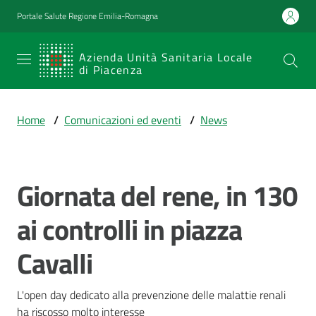
Vai al contenuto
Vai alla navigazione
Vai al footer
Portale Salute Regione Emilia-Romagna
SERVIZIO
Azienda Unità Sanitaria Locale
di Piacenza
SANITARIO
REGIONALE
Home
/
Comunicazioni ed eventi
/
News
Emilia-
Romagna
Azienda Unità
Sanitaria Locale
Giornata del rene, in 130
Salta al contenuto
di Piacenza
ai controlli in piazza
Cavalli
Prestazioni
e
percorsi
L'open day dedicato alla prevenzione delle malattie renali 
di
ha riscosso molto interesse 