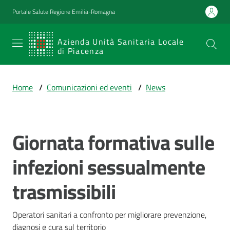
Vai al contenuto
Vai alla navigazione
Vai al footer
Portale Salute Regione Emilia-Romagna
SERVIZIO
Azienda Unità Sanitaria Locale
di Piacenza
SANITARIO
REGIONALE
Home
/
Comunicazioni ed eventi
/
News
Emilia-
Romagna
Azienda Unità
Sanitaria Locale
Giornata formativa sulle
Salta al contenuto
di Piacenza
infezioni sessualmente
trasmissibili
Prestazioni
e
percorsi
Operatori sanitari a confronto per migliorare prevenzione, 
di
diagnosi e cura sul territorio