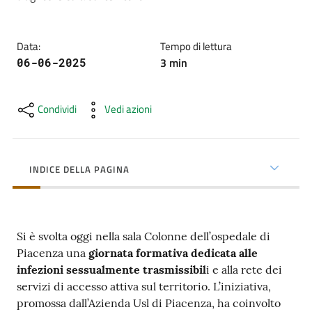
cura
Data
:
Tempo di lettura
Come
3
min
06-06-2025
fare
per...
Condividi
Vedi azioni
Strutture
e
INDICE DELLA PAGINA
territorio
Si è svolta oggi nella sala Colonne dell’ospedale di
Studiare
Piacenza una
giornata formativa dedicata alle
a
infezioni sessualmente trasmissibil
i e alla rete dei
Piacenza
servizi di accesso attiva sul territorio. L’iniziativa,
promossa dall’Azienda Usl di Piacenza, ha coinvolto