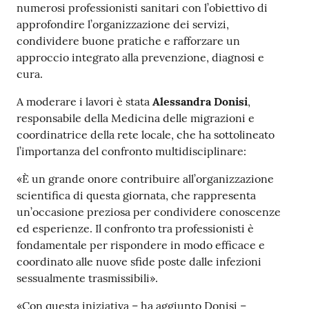
numerosi professionisti sanitari con l’obiettivo di
Costruiamo
approfondire l’organizzazione dei servizi,
Salute
condividere buone pratiche e rafforzare un
approccio integrato alla prevenzione, diagnosi e
cura.
A moderare i lavori è stata
Alessandra Donisi
,
responsabile della Medicina delle migrazioni e
Novità
coordinatrice della rete locale, che ha sottolineato
l’importanza del confronto multidisciplinare:
Scuole
«È un grande onore contribuire all’organizzazione
Imprese
scientifica di questa giornata, che rappresenta
ed Enti
un’occasione preziosa per condividere conoscenze
ed esperienze. Il confronto tra professionisti è
fondamentale per rispondere in modo efficace e
coordinato alle nuove sfide poste dalle infezioni
Seguici
sessualmente trasmissibili».
su
«Con questa iniziativa – ha aggiunto Donisi –