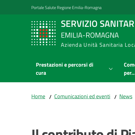
Vai al contenuto
Vai alla navigazione
Vai al footer
Portale Salute Regione Emilia-Romagna
SERVIZIO SANITA
EMILIA-ROMAGNA
Azienda Unità Sanitaria Loc
Prestazioni e percorsi di
Come
cura
per..
Home
Comunicazioni ed eventi
News
/
/
Salta al contenuto
Il contributo di P