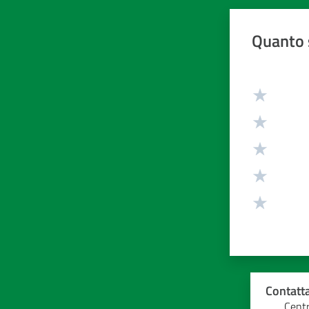
Quanto 
Valuta da 1 
Contatta
Centr