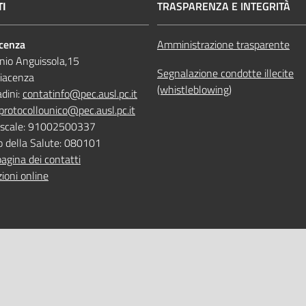
TI
TRASPARENZA E INTEGRITÀ
acenza
Amministrazione trasparente
nio Anguissola,15
Segnalazione condotte illecite
iacenza
(whistleblowing)
adini:
contatinfo@pec.ausl.pc.it
protocollounico@pec.ausl.pc.it
Fiscale: 91002500337
o della Salute: 080101
pagina dei contatti
ioni online
 ONLINE
TEMPI DI ATTESA EMILIA-RO