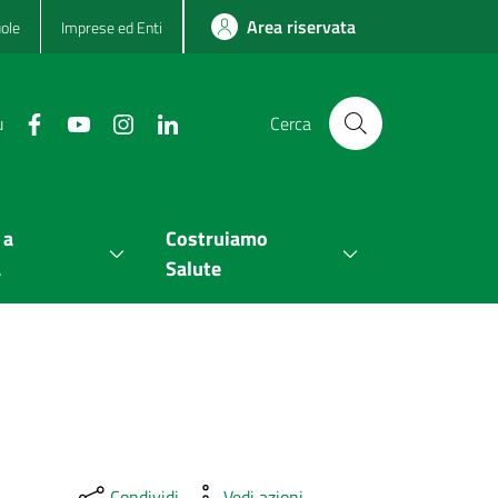
Area riservata
ole
Imprese ed Enti
u
Cerca
 a
Costruiamo
a
Salute
Condividi
Vedi azioni