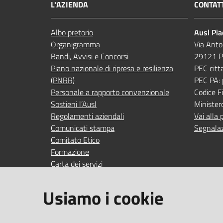
L'AZIENDA
CONTAT
Albo pretorio
Ausl Pi
Organigramma
Via Anto
Bandi, Avvisi e Concorsi
29121 P
Piano nazionale di ripresa e resilienza
PEC citt
(PNRR)
PEC PA:
Personale a rapporto convenzionale
Codice 
Sostieni l’Ausl
Minister
Regolamenti aziendali
Vai alla 
Comunicati stampa
Segnalaz
Comitato Etico
Formazione
Carta dei servizi
Indagini di gradimento
Usiamo i cookie
SEGUICI SU
SERVIZI