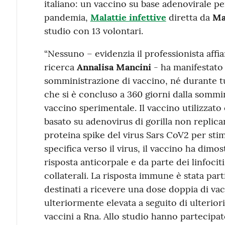
italiano: un vaccino su base adenovirale pe
pandemia,
Malattie infettive
diretta da
Ma
studio con 13 volontari.
“Nessuno – evidenzia il professionista affi
ricerca
Annalisa Mancini
- ha manifestato e
somministrazione di vaccino, né durante tu
che si è concluso a 360 giorni dalla sommi
vaccino sperimentale. Il vaccino utilizzato 
basato su adenovirus di gorilla non replica
proteina spike del virus Sars CoV2 per sti
specifica verso il virus, il vaccino ha dimo
risposta anticorpale e da parte dei linfociti 
collaterali. La risposta immune è stata par
destinati a ricevere una dose doppia di vac
ulteriormente elevata a seguito di ulterior
vaccini a Rna. Allo studio hanno partecipat