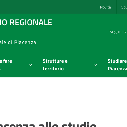
Novità
Scu
RIO REGIONALE
Seguici s
ale di Piacenza
 fare
Strutture e
Studiare
.
territorio
Piacenz
iacenza allo studio