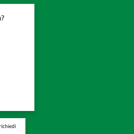
a?
ichiedi