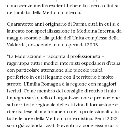
conoscenze medico-scientifiche e la ricerca clinica
Costruiamo
nell’ambito della Medicina Interna.
Salute
Quarantotto anni originario di Parma città in cui si è
laureato con specializzazione in Medicina Interna, da
maggio scorso è alla guida dell’Unità complessa della
Valdarda, nosocomio in cui opera dal 2005.
Novità
“La Federazione – racconta il professionista –
raggruppa tutti i medici internisti ospedalieri d’Italia
Scuole
con particolare attenzione alle piccole realtà
periferico in cui il legame con il territorio è molto
Imprese
stretto. L’Emilia Romagna è la regione con maggiori
ed Enti
iscritti. Come membro del consiglio direttivo il mio
impegno sarà quello di organizzazione e promozione
sul territorio regionale delle attività di formazione e
Seguici
ricerca tese al miglioramento della professionalità in
su
tutte le aree della Medicina internistica. Per il 2023
sono già calendarizzati 9 eventi tra congressi e corsi