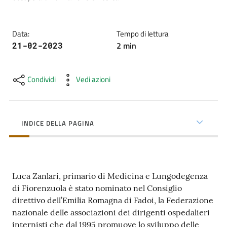
cura
Data
:
Tempo di lettura
Come
2
min
21-02-2023
fare
per...
Condividi
Vedi azioni
Strutture
e
INDICE DELLA PAGINA
territorio
Studiare
Luca Zanlari, primario di Medicina e Lungodegenza
a
di Fiorenzuola è stato nominato nel Consiglio
Piacenza
direttivo dell’Emilia Romagna di Fadoi, la Federazione
nazionale delle associazioni dei dirigenti ospedalieri
internisti che dal 1995 promuove lo sviluppo delle