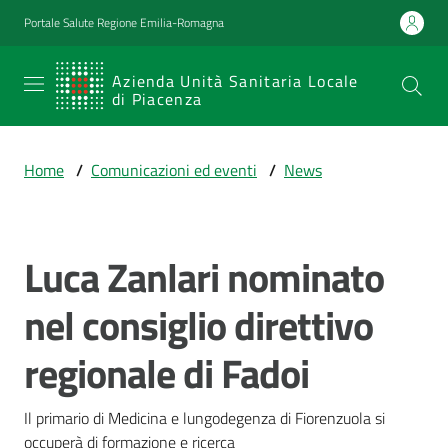
Vai al contenuto
Vai alla navigazione
Vai al footer
Portale Salute Regione Emilia-Romagna
SERVIZIO
Azienda Unità Sanitaria Locale
di Piacenza
SANITARIO
REGIONALE
Home
/
Comunicazioni ed eventi
/
News
Emilia-
Romagna
Azienda Unità
Sanitaria Locale
Luca Zanlari nominato
Salta al contenuto
di Piacenza
nel consiglio direttivo
regionale di Fadoi
Prestazioni
e
percorsi
Il primario di Medicina e lungodegenza di Fiorenzuola si 
di
occuperà di formazione e ricerca