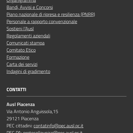
Bandi, Avvisi e Concorsi
Piano nazionale di ripresa e resilienza (PNRR)
Personale a rapporto convenzionale
Sostieni l’Ausl
Regolamenti aziendali
Comunicati stampa
Comitato Etico
Formazione
Carta dei servizi
Indagini di gradimento
CONTATTI
Ausl Piacenza
Via Antonio Anguissola,15
29121 Piacenza
PEC cittadini:
contatinfo@pec.ausl.pc.it
PEC PA:
protocollounico@pec.ausl.pc.it