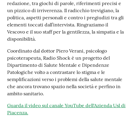
redazione, tra giochi di parole, riferimenti precisi e
Costruiamo
un pizzico di irriverenza. Il radicchio trevigiano, la
Salute
politica, aspetti personali e contro i pregiudizi tra gli
elementi toccati dall’intervista. Ringraziamo il
Vescovo e il suo staff per la gentilezza, la simpatia e la
disponibilità.
Coordinato dal dottor Piero Verani, psicologo
Novità
psicoterapeuta, Radio Shock è un progetto del
Dipartimento di Salute Mentale e Dipendenze
Scuole
Patologiche volto a contrastare lo stigma e le
semplificazioni verso i problemi della salute mentale
Imprese
che ancora trovano spazio nella società e perfino in
ed Enti
ambito sanitario.
Guarda il video sul canale YouTube dell'Azienda Usl di
Piacenza.
Seguici
su