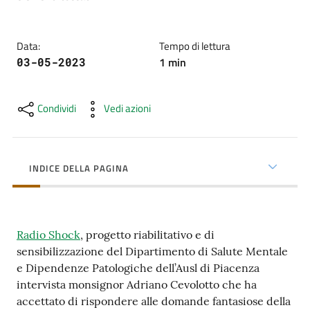
cura
Data
:
Tempo di lettura
Come
1
min
03-05-2023
fare
per...
Condividi
Vedi azioni
Strutture
e
INDICE DELLA PAGINA
territorio
Radio Shock
, progetto riabilitativo e di
Studiare
sensibilizzazione del Dipartimento di Salute Mentale
a
e Dipendenze Patologiche dell’Ausl di Piacenza
Piacenza
intervista monsignor Adriano Cevolotto che ha
accettato di rispondere alle domande fantasiose della