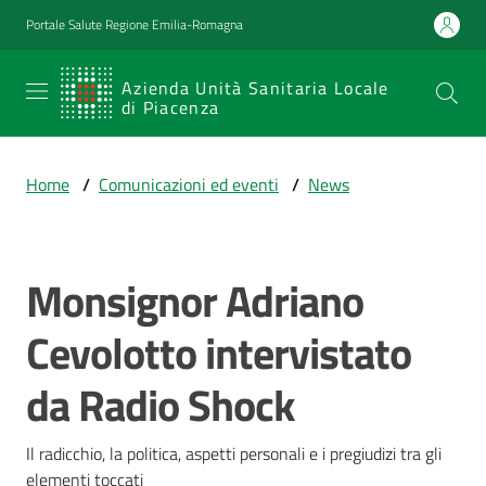
Vai al contenuto
Vai alla navigazione
Vai al footer
Portale Salute Regione Emilia-Romagna
SERVIZIO
Azienda Unità Sanitaria Locale
di Piacenza
SANITARIO
REGIONALE
Home
/
Comunicazioni ed eventi
/
News
Emilia-
Romagna
Azienda Unità
Sanitaria Locale
Monsignor Adriano
Salta al contenuto
di Piacenza
Cevolotto intervistato
da Radio Shock
Prestazioni
e
percorsi
Il radicchio, la politica, aspetti personali e i pregiudizi tra gli 
di
elementi toccati