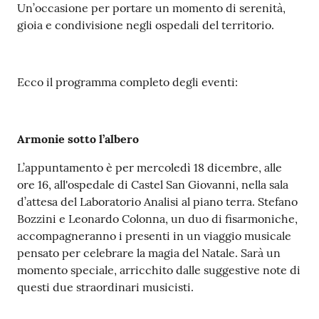
Un’occasione per portare un momento di serenità,
Costruiamo
gioia e condivisione negli ospedali del territorio.
Salute
Ecco il programma completo degli eventi:
Novità
Armonie sotto l’albero
Scuole
L’appuntamento è per mercoledì 18 dicembre, alle
ore 16, all'ospedale di Castel San Giovanni, nella sala
Imprese
d’attesa del Laboratorio Analisi al piano terra. Stefano
ed Enti
Bozzini e Leonardo Colonna, un duo di fisarmoniche,
accompagneranno i presenti in un viaggio musicale
pensato per celebrare la magia del Natale. Sarà un
momento speciale, arricchito dalle suggestive note di
Seguici
questi due straordinari musicisti.
su