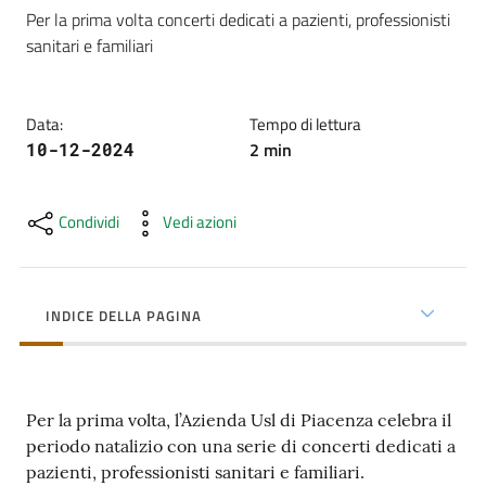
cura
Per la prima volta concerti dedicati a pazienti, professionisti 
sanitari e familiari 
Come
fare
Data
:
Tempo di lettura
per...
2
min
10-12-2024
Condividi
Vedi azioni
Strutture
e
territorio
INDICE DELLA PAGINA
Studiare
a
Per la prima volta, l’Azienda Usl di Piacenza celebra il
Piacenza
periodo natalizio con una serie di concerti dedicati a
pazienti, professionisti sanitari e familiari.