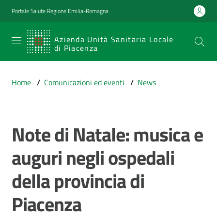
Vai al contenuto
Vai alla navigazione
Vai al footer
Portale Salute Regione Emilia-Romagna
SERVIZIO
Azienda Unità Sanitaria Locale
di Piacenza
SANITARIO
REGIONALE
Home
/
Comunicazioni ed eventi
/
News
Emilia-
Romagna
Azienda Unità
Sanitaria Locale
Note di Natale: musica e
Salta al contenuto
di Piacenza
auguri negli ospedali
della provincia di
Prestazioni
e
Piacenza
percorsi
di