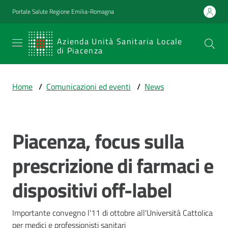
Vai al contenuto
Vai alla navigazione
Vai al footer
Portale Salute Regione Emilia-Romagna
SERVIZIO
Azienda Unità Sanitaria Locale
di Piacenza
SANITARIO
REGIONALE
Home
/
Comunicazioni ed eventi
/
News
Emilia-
Romagna
Azienda Unità
Sanitaria Locale
Piacenza, focus sulla
Salta al contenuto
di Piacenza
prescrizione di farmaci e
dispositivi off-label
Prestazioni
e
percorsi
Importante convegno l'11 di ottobre all'Università Cattolica 
di
per medici e professionisti sanitari