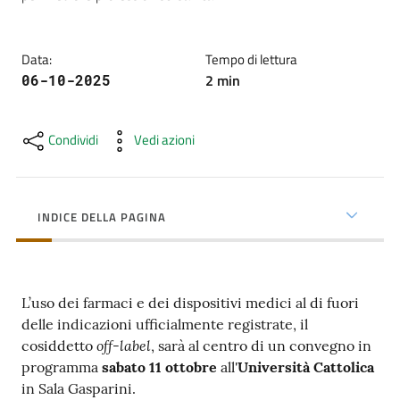
cura
Data
:
Tempo di lettura
Come
2
min
06-10-2025
fare
per...
Condividi
Vedi azioni
Strutture
e
INDICE DELLA PAGINA
territorio
L’uso dei farmaci e dei dispositivi medici al di fuori
Studiare
delle indicazioni ufficialmente registrate, il
a
off-label
cosiddetto
, sarà al centro di un convegno in
Piacenza
programma
sabato 11 ottobre
all'
Università Cattolica
in Sala Gasparini.