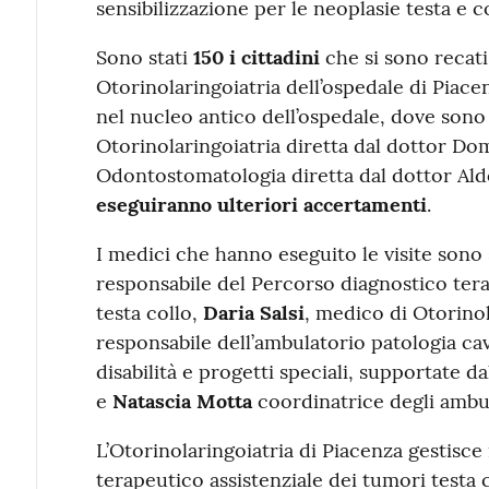
sensibilizzazione per le neoplasie testa e co
Sono stati
150 i cittadini
che si sono recati
Otorinolaringoiatria dell’ospedale di Piacen
nel nucleo antico dell’ospedale, dove sono st
Otorinolaringoiatria diretta dal dottor Do
Odontostomatologia diretta dal dottor Ald
eseguiranno ulteriori accertamenti
.
I medici che hanno eseguito le visite sono
responsabile del Percorso diagnostico tera
testa collo,
Daria Salsi
, medico di Otorinol
responsabile dell’ambulatorio patologia c
disabilità e progetti speciali, supportate d
e
Natascia Motta
coordinatrice degli ambul
L’Otorinolaringoiatria di Piacenza gestisce
terapeutico assistenziale dei tumori testa