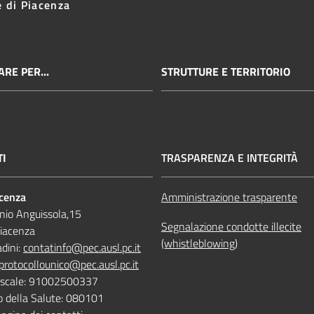
e di Piacenza
RE PER...
STRUTTURE E TERRITORIO
TI
TRASPARENZA E INTEGRITÀ
acenza
Amministrazione trasparente
nio Anguissola,15
Segnalazione condotte illecite
iacenza
(whistleblowing)
adini:
contatinfo@pec.ausl.pc.it
protocollounico@pec.ausl.pc.it
Fiscale: 91002500337
o della Salute: 080101