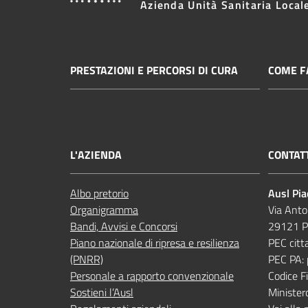
Azienda Unità Sanitaria Local
PRESTAZIONI E PERCORSI DI CURA
COME FA
L'AZIENDA
CONTAT
Albo pretorio
Ausl Pi
Organigramma
Via Anto
Bandi, Avvisi e Concorsi
29121 P
Piano nazionale di ripresa e resilienza
PEC citt
(PNRR)
PEC PA:
Personale a rapporto convenzionale
Codice 
Sostieni l’Ausl
Minister