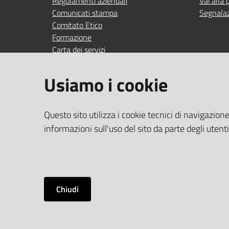
Regolamenti aziendali
Vai alla 
Comunicati stampa
Segnalaz
Comitato Etico
Formazione
Carta dei servizi
Indagini di gradimento
Usiamo i cookie
SEGUICI SU
SERVIZI
Questo sito utilizza i cookie tecnici di navigazion
Accedi ai
facebook
YouTube
Instagram
Linkedin
informazioni sull'uso del sito da parte degli utent
Wi‑Fi gra
Chiudi
Dichiarazione di accessibilità
Privacy policy