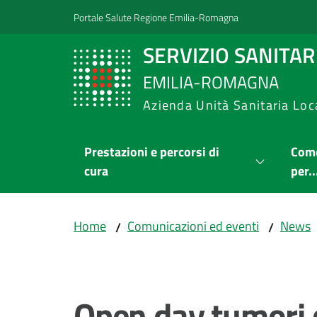
Vai al contenuto
Vai alla navigazione
Vai al footer
Portale Salute Regione Emilia-Romagna
SERVIZIO SANITA
EMILIA-ROMAGNA
Azienda Unità Sanitaria Loc
Prestazioni e percorsi di
Come
cura
per..
Home
Comunicazioni ed eventi
News
/
/
Salta al contenuto
Open day tumori c