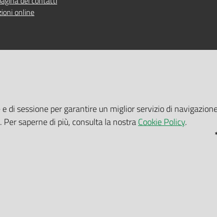
pagina dei contatti
ioni online
 ONLINE
TEMPI DI ATTESA EMILIA-RO
e e di sessione per garantire un miglior servizio di navigazione
 servizi online
Tempi di attesa Emilia-Romagna
i. Per saperne di più, consulta la nostra
Cookie Policy
.
tuito nelle sedi
Impostazi
Cookie policy
Note legali
Mappa del sito