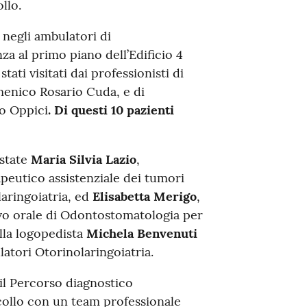
llo.
 negli ambulatori di
za al primo piano dell’Edificio 4
ati visitati dai professionisti di
menico Rosario Cuda, e di
o Oppici
. Di questi 10 pazienti
 state
Maria Silvia Lazio
,
peutico assistenziale dei tumori
aringoiatria, ed
Elisabetta Merigo
,
avo orale di Odontostomatologia per
alla logopedista
Michela Benvenuti
atori Otorinolaringoiatria.
 il Percorso diagnostico
 collo con un team professionale