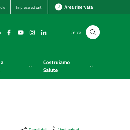
Area riservata
ole
Imprese ed Enti
u
Cerca
 a
Costruiamo
a
Salute
Condividi
Vedi azioni