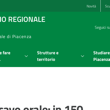
Novità
Scu
RIO REGIONALE
Seguici s
ale di Piacenza
 fare
Strutture e
Studiare
.
territorio
Piacenz
avo orale: in 150