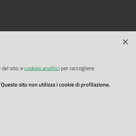
MAGNA
SELF-SERVICE PASSWORD RESET
 del sito, e
cookies analitici
per raccogliere
Link all'APP
Documentazione
*Questo sito non utilizza i cookie di profilazione.
oni cookie