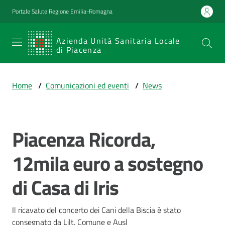
Vai al contenuto
Vai alla navigazione
Vai al footer
Portale Salute Regione Emilia-Romagna
SERVIZIO
Azienda Unità Sanitaria Locale
di Piacenza
SANITARIO
REGIONALE
Home
/
Comunicazioni ed eventi
/
News
Emilia-
Romagna
Azienda Unità
Sanitaria Locale
Piacenza Ricorda,
Salta al contenuto
di Piacenza
12mila euro a sostegno
di Casa di Iris
Prestazioni
e
percorsi
Il ricavato del concerto dei Cani della Biscia è stato 
di
consegnato da Lilt, Comune e Ausl 