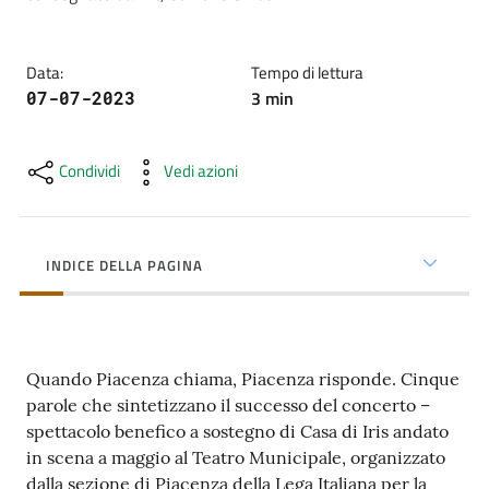
cura
Data
:
Tempo di lettura
Come
3
min
07-07-2023
fare
per...
Condividi
Vedi azioni
Strutture
e
INDICE DELLA PAGINA
territorio
Studiare
Quando Piacenza chiama, Piacenza risponde. Cinque
a
parole che sintetizzano il successo del concerto –
Piacenza
spettacolo benefico a sostegno di Casa di Iris andato
in scena a maggio al Teatro Municipale, organizzato
dalla sezione di Piacenza della Lega Italiana per la