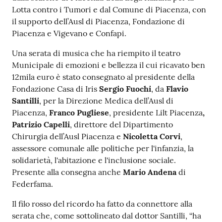
Lotta contro i Tumori e dal Comune di Piacenza, con
Costruiamo
il supporto dell’Ausl di Piacenza, Fondazione di
Salute
Piacenza e Vigevano e Confapi.
Una serata di musica che ha riempito il teatro
Municipale di emozioni e bellezza il cui ricavato ben
12mila euro è stato consegnato al presidente della
Novità
Fondazione Casa di Iris
Sergio Fuochi
, da
Flavio
Santilli
, per la Direzione Medica dell’Ausl di
Scuole
Piacenza,
Franco Pugliese
, presidente Lilt Piacenza
,
Patrizio Capelli
, direttore del Dipartimento
Imprese
Chirurgia dell’Ausl Piacenza e
Nicoletta Corvi
,
ed Enti
assessore comunale alle politiche per l'infanzia, la
solidarietà, l'abitazione e l'inclusione sociale.
Presente alla consegna anche
Mario Andena
di
Federfama.
Seguici
su
Il filo rosso del ricordo ha fatto da connettore alla
serata che, come sottolineato dal dottor Santilli, “ha