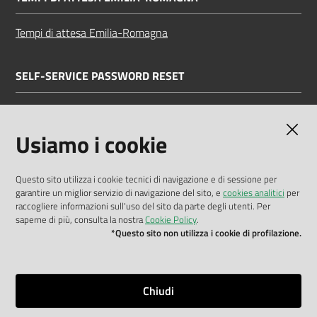
Tempi di attesa Emilia-Romagna
SELF-SERVICE PASSWORD RESET
Link all'APP
Documentazione
Usiamo i cookie
Questo sito utilizza i cookie tecnici di navigazione e di sessione per
garantire un miglior servizio di navigazione del sito, e
cookies analitici
per
Dichiarazione di accessibilità
raccogliere informazioni sull'uso del sito da parte degli utenti. Per
saperne di più, consulta la nostra
Cookie Policy
.
Privacy policy
*Questo sito non utilizza i cookie di profilazione.
Cookie policy
Note legali
Chiudi
Mappa del sito