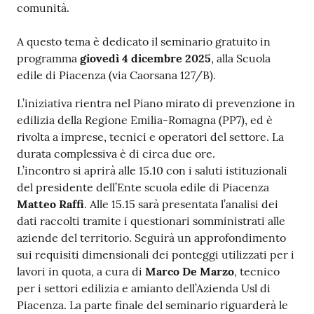
comunità.
Costruiamo
Salute
A questo tema è dedicato il seminario gratuito in
programma
giovedì 4
dicembre 2025
, alla Scuola
edile di Piacenza (via Caorsana 127/B).
L’iniziativa rientra nel Piano mirato di prevenzione in
edilizia della Regione Emilia-Romagna (PP7), ed è
Novità
rivolta a imprese, tecnici e operatori del settore. La
durata complessiva è di circa due ore.
Scuole
L’incontro si aprirà alle 15.10 con i saluti istituzionali
del presidente dell’Ente scuola edile di Piacenza
Imprese
Matteo Raffi
. Alle 15.15 sarà presentata l’analisi dei
ed Enti
dati raccolti tramite i questionari somministrati alle
aziende del territorio. Seguirà un approfondimento
sui requisiti dimensionali dei ponteggi utilizzati per i
Seguici
lavori in quota, a cura di
Marco De Marzo
, tecnico
su
per i settori edilizia e amianto dell’Azienda Usl di
Piacenza. La parte finale del seminario riguarderà le