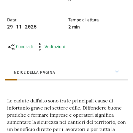
cura
Data
:
Tempo di lettura
Come
2
min
29-11-2025
fare
per...
Condividi
Vedi azioni
Strutture
e
INDICE DELLA PAGINA
territorio
Le cadute dall’alto sono tra le principali cause di
Studiare
infortunio grave nel settore edile. Diffondere buone
a
pratiche e formare imprese e operatori significa
Piacenza
aumentare la sicurezza nei cantieri del territorio, con
un beneficio diretto per i lavoratori e per tutta la