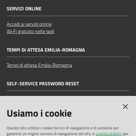
SERVIZI ONLINE
Accedi ai servizi online
Wi‑Fi gratuito nelle sedi
TEMPI DI ATTESA EMILIA-ROMAGNA
Tempi di attesa Emilia-Romagna
SELF-SERVICE PASSWORD RESET
Link all'APP
Documentazione
Usiamo i cookie
Questo sito utilizza i cookie tecnici di navigazione e di sessione per
garantire un miglior servizio di navigazione del sito, e
cookies analitici
per
Dichiarazione di accessibilità