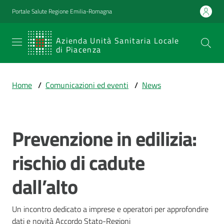
Vai al contenuto
Vai alla navigazione
Vai al footer
Portale Salute Regione Emilia-Romagna
SERVIZIO
Azienda Unità Sanitaria Locale
di Piacenza
SANITARIO
REGIONALE
Home
/
Comunicazioni ed eventi
/
News
Emilia-
Romagna
Azienda Unità
Sanitaria Locale
Prevenzione in edilizia:
Salta al contenuto
di Piacenza
rischio di cadute
dall’alto
Prestazioni
e
percorsi
Un incontro dedicato a imprese e operatori per approfondire 
di
dati e novità Accordo Stato-Regioni