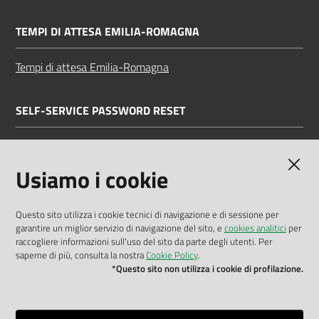
TEMPI DI ATTESA EMILIA-ROMAGNA
Tempi di attesa Emilia-Romagna
SELF-SERVICE PASSWORD RESET
Link all'APP
Documentazione
Usiamo i cookie
Questo sito utilizza i cookie tecnici di navigazione e di sessione per
garantire un miglior servizio di navigazione del sito, e
cookies analitici
per
Dichiarazione di accessibilità
raccogliere informazioni sull'uso del sito da parte degli utenti. Per
saperne di più, consulta la nostra
Cookie Policy
.
Privacy policy
*Questo sito non utilizza i cookie di profilazione.
Cookie policy
Note legali