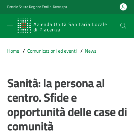
Vai al contenuto
Vai alla navigazione
Vai al footer
Portale Salute Regione Emilia-Romagna
SERVIZIO
Azienda Unità Sanitaria Locale
di Piacenza
SANITARIO
REGIONALE
Home
/
Comunicazioni ed eventi
/
News
Emilia-
Romagna
Azienda Unità
Sanitaria Locale
Sanità: la persona al
Salta al contenuto
di Piacenza
centro. Sfide e
opportunità delle case di
Prestazioni
e
comunità
percorsi
di