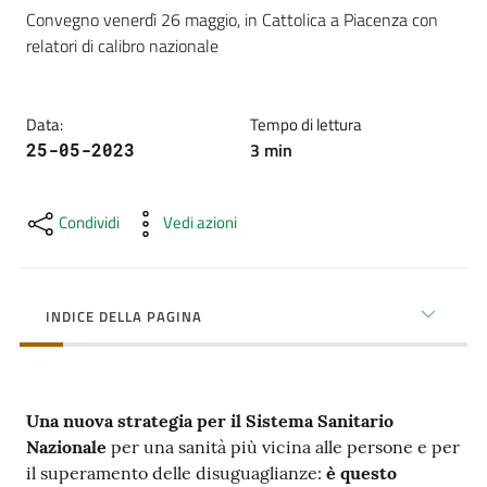
cura
Convegno venerdì 26 maggio, in Cattolica a Piacenza con 
relatori di calibro nazionale
Come
fare
Data
:
Tempo di lettura
per...
3
min
25-05-2023
Condividi
Vedi azioni
Strutture
e
territorio
INDICE DELLA PAGINA
Studiare
a
Una nuova strategia per il Sistema Sanitario
Piacenza
Nazionale
per una sanità più vicina alle persone e per
il superamento delle disuguaglianze:
è questo