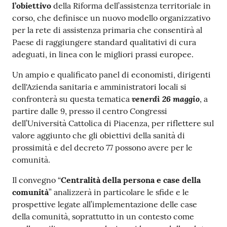
l’obiettivo
della Riforma dell’assistenza territoriale in
Costruiamo
corso, che definisce un nuovo modello organizzativo
Salute
per la rete di assistenza primaria che consentirà al
Paese di raggiungere standard qualitativi di cura
adeguati, in linea con le migliori prassi europee.
Un ampio e qualificato panel di economisti, dirigenti
dell'Azienda sanitaria e amministratori locali si
Novità
venerdì 26 maggio
confronterà su questa tematica
, a
partire dalle 9, presso il centro Congressi
Scuole
dell’Università Cattolica di Piacenza, per riflettere sul
valore aggiunto che gli obiettivi della sanità di
Imprese
prossimità e del decreto 77 possono avere per le
ed Enti
comunità.
Il convegno “
Centralità della persona e case della
comunità
” analizzerà in particolare le sfide e le
Seguici
prospettive legate all’implementazione delle case
su
della comunità, soprattutto in un contesto come