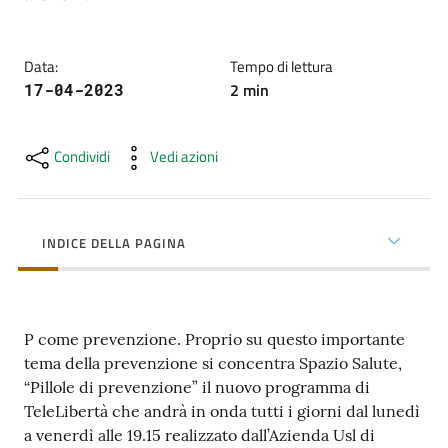
cura
Data
:
Tempo di lettura
Come
2
min
17-04-2023
fare
per...
Condividi
Vedi azioni
Strutture
e
INDICE DELLA PAGINA
territorio
P come prevenzione. Proprio su questo importante
Studiare
tema della prevenzione si concentra Spazio Salute,
a
“Pillole di prevenzione” il nuovo programma di
Piacenza
TeleLibertà che andrà in onda tutti i giorni dal lunedì
a venerdì alle 19.15 realizzato dall’Azienda Usl di