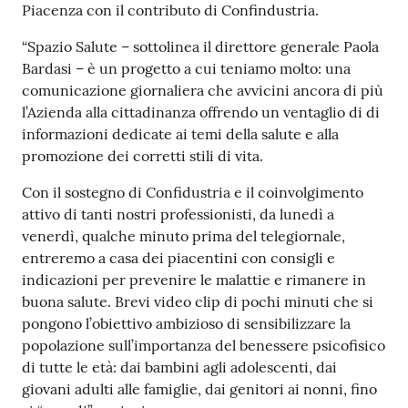
Piacenza con il contributo di Confindustria.
Costruiamo
Salute
“Spazio Salute – sottolinea il direttore generale Paola
Bardasi – è un progetto a cui teniamo molto: una
comunicazione giornaliera che avvicini ancora di più
l’Azienda alla cittadinanza offrendo un ventaglio di di
informazioni dedicate ai temi della salute e alla
promozione dei corretti stili di vita.
Novità
Con il sostegno di Confidustria e il coinvolgimento
Scuole
attivo di tanti nostri professionisti, da lunedì a
venerdì, qualche minuto prima del telegiornale,
Imprese
entreremo a casa dei piacentini con consigli e
ed Enti
indicazioni per prevenire le malattie e rimanere in
buona salute. Brevi video clip di pochi minuti che si
pongono l’obiettivo ambizioso di sensibilizzare la
popolazione sull’importanza del benessere psicofisico
Seguici
di tutte le età: dai bambini agli adolescenti, dai
su
giovani adulti alle famiglie, dai genitori ai nonni, fino