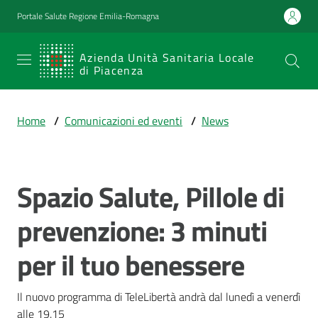
Vai al contenuto
Vai alla navigazione
Vai al footer
Portale Salute Regione Emilia-Romagna
SERVIZIO
Azienda Unità Sanitaria Locale
di Piacenza
SANITARIO
REGIONALE
Home
/
Comunicazioni ed eventi
/
News
Emilia-
Romagna
Azienda Unità
Sanitaria Locale
Spazio Salute, Pillole di
Salta al contenuto
di Piacenza
prevenzione: 3 minuti
per il tuo benessere
Prestazioni
e
percorsi
Il nuovo programma di TeleLibertà andrà dal lunedì a venerdì 
di
alle 19.15