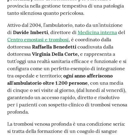
provincia nella gestione tempestiva di una patologia
Costruiamo
tanto silenziosa quanto pericolosa.
Salute
Attivo dal 2004, l’ambulatorio, nato da un’intuizione
di
Davide Imberti
, direttore di
Medicina interna
del
Centro emostasi e trombosi
, è coordinato dalla
dottoressa
Raffaella Benedetti
coadiuvata dalla
Novità
dottoressa
Virginia Della Corte,
e rappresenta a
tutt’oggi una realtà sanitaria efficace e funzionale e si
Scuole
configura come un perfetto esempio di integrazione
tra ospedale e territorio;
ogni anno afferiscono
Imprese
all'ambulatorio oltre 1.200 persone
, con una media
ed Enti
di cinque o sei visite al giorno, (dal lunedì al venerdì),
garantendo un accesso rapido, diretto e risolutivo
per i pazienti con sospetto clinico di trombosi venosa
profonda.
Seguici
su
La trombosi venosa profonda è una condizione seria:
si tratta della formazione di un coagulo di sangue