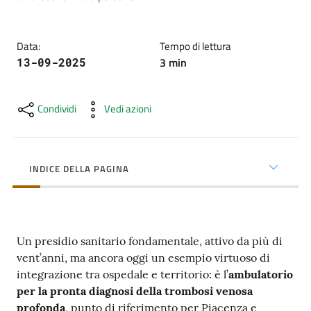
cura
Data
:
Tempo di lettura
Come
3
min
13-09-2025
fare
per...
Condividi
Vedi azioni
Strutture
e
INDICE DELLA PAGINA
territorio
Studiare
Un presidio sanitario fondamentale, attivo da più di
a
vent’anni, ma ancora oggi un esempio virtuoso di
Piacenza
integrazione tra ospedale e territorio: è l’
ambulatorio
per la pronta diagnosi della trombosi venosa
profonda
, punto di riferimento per Piacenza e