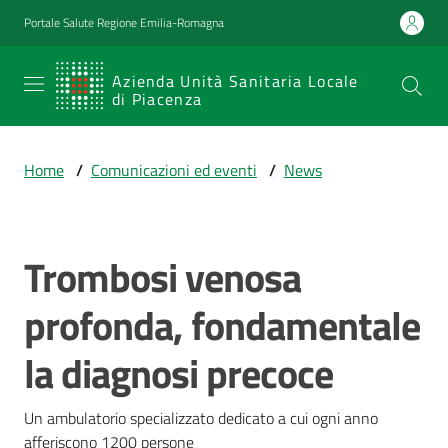
Vai al contenuto
Vai alla navigazione
Vai al footer
Portale Salute Regione Emilia-Romagna
SERVIZIO
Azienda Unità Sanitaria Locale
di Piacenza
SANITARIO
REGIONALE
Home
/
Comunicazioni ed eventi
/
News
Emilia-
Romagna
Azienda Unità
Sanitaria Locale
Trombosi venosa
Salta al contenuto
di Piacenza
profonda, fondamentale
la diagnosi precoce
Prestazioni
e
percorsi
Un ambulatorio specializzato dedicato a cui ogni anno 
di
afferiscono 1200 persone