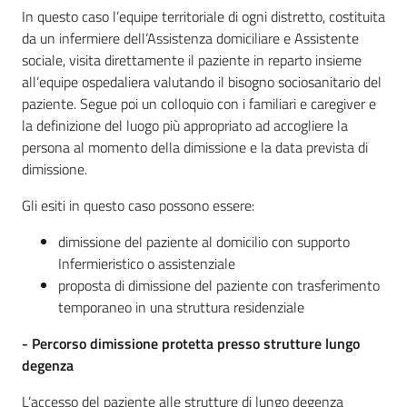
In questo caso l’equipe territoriale di ogni distretto, costituita
Costruiamo
da un infermiere dell’Assistenza domiciliare e Assistente
Salute
sociale, visita direttamente il paziente in reparto insieme
all’equipe ospedaliera valutando il bisogno sociosanitario del
paziente. Segue poi un colloquio con i familiari e caregiver e
la definizione del luogo più appropriato ad accogliere la
persona al momento della dimissione e la data prevista di
Novità
dimissione.
Scuole
Gli esiti in questo caso possono essere:
dimissione del paziente al domicilio con supporto
Imprese
Infermieristico o assistenziale
ed Enti
proposta di dimissione del paziente con trasferimento
temporaneo in una struttura residenziale
- Percorso dimissione protetta presso strutture lungo
Seguici
degenza
su
L’accesso del paziente alle strutture di lungo degenza