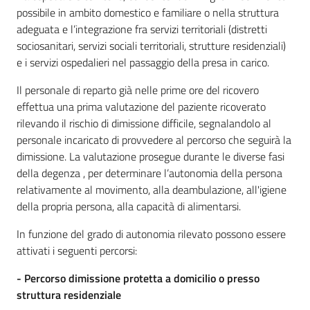
cura
possibile in ambito domestico e familiare o nella struttura
adeguata e l’integrazione fra servizi territoriali (distretti
sociosanitari, servizi sociali territoriali, strutture residenziali)
Come
e i servizi ospedalieri nel passaggio della presa in carico.
fare
Il personale di reparto già nelle prime ore del ricovero
per...
effettua una prima valutazione del paziente ricoverato
rilevando il rischio di dimissione difficile, segnalandolo al
personale incaricato di provvedere al percorso che seguirà la
Strutture
dimissione. La valutazione prosegue durante le diverse fasi
e
della degenza , per determinare l’autonomia della persona
territorio
relativamente al movimento, alla deambulazione, all'igiene
della propria persona, alla capacità di alimentarsi.
In funzione del grado di autonomia rilevato possono essere
Studiare
attivati i seguenti percorsi:
a
Piacenza
- Percorso dimissione protetta a domicilio o presso
struttura residenziale