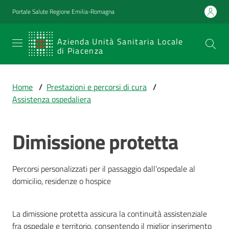
Vai al contenuto
Vai alla navigazione
Vai al footer
Portale Salute Regione Emilia-Romagna
SERVIZIO
Azienda Unità Sanitaria Locale
di Piacenza
SANITARIO
REGIONALE
Home
/
Prestazioni e percorsi di cura
/
Emilia-
Assistenza ospedaliera
Romagna
Azienda Unità
Sanitaria Locale
Dimissione protetta
di Piacenza
Percorsi personalizzati per il passaggio dall’ospedale al
domicilio, residenze o hospice
Prestazioni
e
percorsi
La dimissione protetta assicura la continuità assistenziale
di
fra ospedale e territorio, consentendo il miglior inserimento