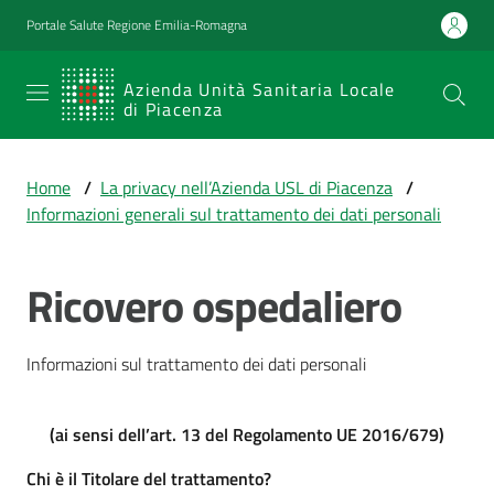
Vai al contenuto
Vai alla navigazione
Vai al footer
Portale Salute Regione Emilia-Romagna
SERVIZIO
Azienda Unità Sanitaria Locale
di Piacenza
SANITARIO
REGIONALE
Home
/
La privacy nell’Azienda USL di Piacenza
/
Emilia-
Informazioni generali sul trattamento dei dati personali
Romagna
Azienda Unità
Sanitaria Locale
Ricovero ospedaliero
di Piacenza
Informazioni sul trattamento dei dati personali
Prestazioni
e
(ai sensi dell’art. 13 del Regolamento UE 2016/679)
percorsi
di
Chi è il Titolare del trattamento?