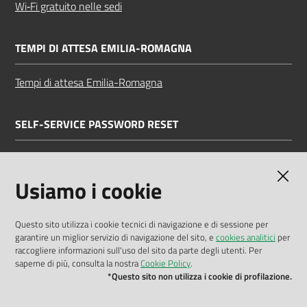
Wi‑Fi gratuito nelle sedi
TEMPI DI ATTESA EMILIA-ROMAGNA
Tempi di attesa Emilia-Romagna
SELF-SERVICE PASSWORD RESET
Link all'APP
Documentazione
Usiamo i cookie
Questo sito utilizza i cookie tecnici di navigazione e di sessione per
garantire un miglior servizio di navigazione del sito, e
cookies analitici
per
Dichiarazione di accessibilità
raccogliere informazioni sull'uso del sito da parte degli utenti. Per
saperne di più, consulta la nostra
Cookie Policy
.
Privacy policy
*Questo sito non utilizza i cookie di profilazione.
Cookie policy