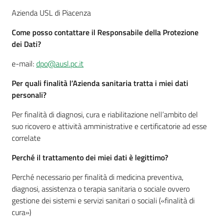
cura
Azienda USL di Piacenza
Come posso contattare il Responsabile della Protezione
Come
dei Dati?
fare
e-mail:
dpo@ausl.pc.it
per...
Per quali finalità l’Azienda sanitaria tratta i miei dati
personali?
Strutture
Per finalità di diagnosi, cura e riabilitazione nell’ambito del
e
suo ricovero e attività amministrative e certificatorie ad esse
territorio
correlate
Perché il trattamento dei miei dati è legittimo?
Studiare
Perché necessario per finalità di medicina preventiva,
a
diagnosi, assistenza o terapia sanitaria o sociale ovvero
Piacenza
gestione dei sistemi e servizi sanitari o sociali («finalità di
cura»)