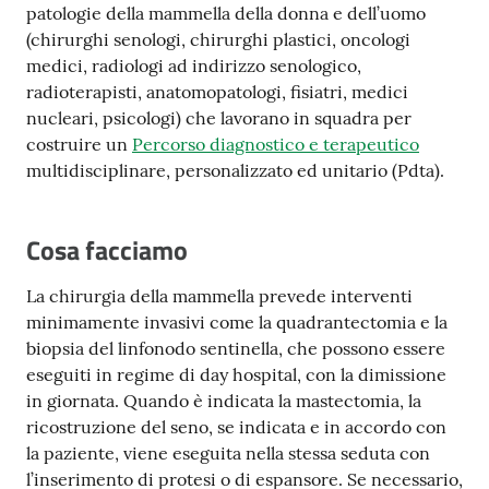
patologie della mammella della donna e dell’uomo
Costruiamo
(chirurghi senologi, chirurghi plastici, oncologi
Salute
medici, radiologi ad indirizzo senologico,
radioterapisti, anatomopatologi, fisiatri, medici
nucleari, psicologi) che lavorano in squadra per
costruire un
Percorso diagnostico e terapeutico
multidisciplinare, personalizzato ed unitario (Pdta).
Novità
Cosa facciamo
Scuole
La chirurgia della mammella prevede interventi
Imprese
minimamente invasivi come la quadrantectomia e la
ed Enti
biopsia del linfonodo sentinella, che possono essere
eseguiti in regime di day hospital, con la dimissione
in giornata. Quando è indicata la mastectomia, la
Seguici
ricostruzione del seno, se indicata e in accordo con
su
la paziente, viene eseguita nella stessa seduta con
l’inserimento di protesi o di espansore. Se necessario,