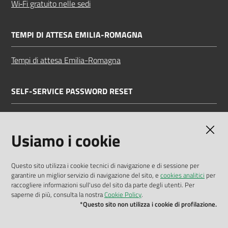
Wi‑Fi gratuito nelle sedi
TEMPI DI ATTESA EMILIA-ROMAGNA
Tempi di attesa Emilia-Romagna
SELF-SERVICE PASSWORD RESET
Link all'APP
Documentazione
Usiamo i cookie
Questo sito utilizza i cookie tecnici di navigazione e di sessione per
garantire un miglior servizio di navigazione del sito, e
cookies analitici
per
Dichiarazione di accessibilità
raccogliere informazioni sull'uso del sito da parte degli utenti. Per
saperne di più, consulta la nostra
Cookie Policy
.
Privacy policy
*Questo sito non utilizza i cookie di profilazione.
Cookie policy