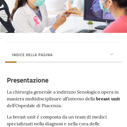
cura
Come
fare
per...
INDICE DELLA PAGINA
Strutture
e
territorio
Presentazione
La chirurgia generale a indirizzo Senologico opera in
Studiare
maniera multidisciplinare all’interno della
breast unit
a
dell’Ospedale di Piacenza.
Piacenza
La breast unit è composta da un team di medici
specializzati nella diagnosi e nella cura delle