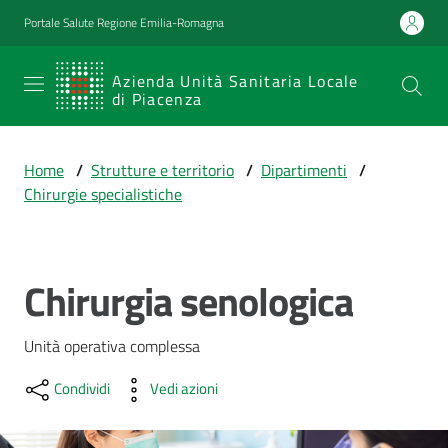
Vai al contenuto
Vai alla navigazione
Vai al footer
Portale Salute Regione Emilia-Romagna
SERVIZIO
Azienda Unità Sanitaria Locale
di Piacenza
SANITARIO
REGIONALE
Home
/
Strutture e territorio
/
Dipartimenti
/
Emilia-
Chirurgie specialistiche
Romagna
Azienda Unità
Sanitaria Locale
di Piacenza
Chirurgia senologica
Salta al contenuto
Unità operativa complessa
Prestazioni
e
Condividi
Vedi azioni
percorsi
di