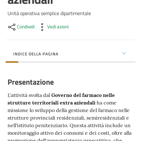
cura
Unità operativa semplice dipartimentale
Condividi
Vedi azioni
Come
fare
per...
INDICE DELLA PAGINA
Strutture
e
Presentazione
territorio
L'attività svolta dal
Governo del farmaco nelle
strutture territoriali extra aziendali
ha come
Studiare
missione lo sviluppo della gestione del farmaco nelle
a
strutture provinciali residenziali, semiresidenziali e
Piacenza
nell'istituto penitenziario. Questa attività include un
monitoraggio attivo dei consumi e dei costi, oltre alla
promozione dell'appropriatezza prescrittiva, che