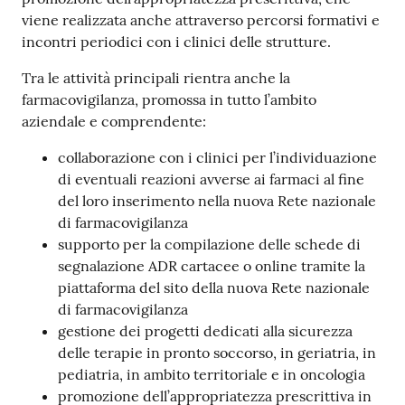
Costruiamo
viene realizzata anche attraverso percorsi formativi e
Salute
incontri periodici con i clinici delle strutture.
Tra le attività principali rientra anche la
farmacovigilanza, promossa in tutto l’ambito
aziendale e comprendente:
Novità
collaborazione con i clinici per l’individuazione
di eventuali reazioni avverse ai farmaci al fine
del loro inserimento nella nuova Rete nazionale
Scuole
di farmacovigilanza
supporto per la compilazione delle schede di
Imprese
segnalazione ADR cartacee o online tramite la
ed Enti
piattaforma del sito della nuova Rete nazionale
di farmacovigilanza
gestione dei progetti dedicati alla sicurezza
Seguici
delle terapie in pronto soccorso, in geriatria, in
su
pediatria, in ambito territoriale e in oncologia
promozione dell’appropriatezza prescrittiva in