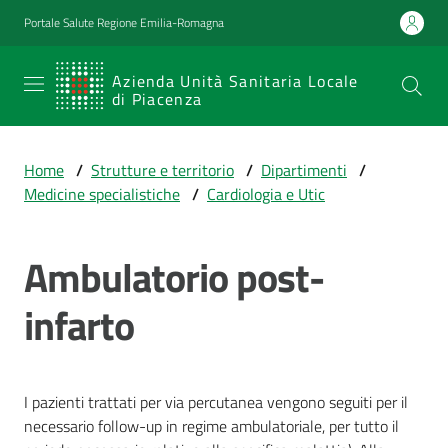
Vai al contenuto
Vai alla navigazione
Vai al footer
Portale Salute Regione Emilia-Romagna
SERVIZIO
Azienda Unità Sanitaria Locale
di Piacenza
SANITARIO
REGIONALE
Home
/
Strutture e territorio
/
Dipartimenti
/
Emilia-
Medicine specialistiche
/
Cardiologia e Utic
Romagna
Azienda Unità
Sanitaria Locale
Ambulatorio post-
di Piacenza
infarto
Prestazioni
e
I pazienti trattati per via percutanea vengono seguiti per il
percorsi
necessario follow-up in regime ambulatoriale, per tutto il
di