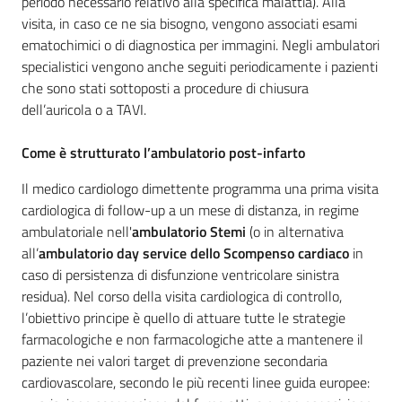
periodo necessario relativo alla specifica malattia). Alla
cura
visita, in caso ce ne sia bisogno, vengono associati esami
ematochimici o di diagnostica per immagini. Negli ambulatori
specialistici vengono anche seguiti periodicamente i pazienti
Come
che sono stati sottoposti a procedure di chiusura
fare
dell’auricola o a TAVI.
per...
Come è strutturato l’ambulatorio post-infarto
Il medico cardiologo dimettente programma una prima visita
Strutture
cardiologica di follow-up a un mese di distanza, in regime
e
ambulatoriale nell'
ambulatorio Stemi
(o in alternativa
territorio
all’
ambulatorio day service dello Scompenso cardiaco
in
caso di persistenza di disfunzione ventricolare sinistra
residua). Nel corso della visita cardiologica di controllo,
Studiare
l’obiettivo principe è quello di attuare tutte le strategie
a
farmacologiche e non farmacologiche atte a mantenere il
Piacenza
paziente nei valori target di prevenzione secondaria
cardiovascolare, secondo le più recenti linee guida europee: