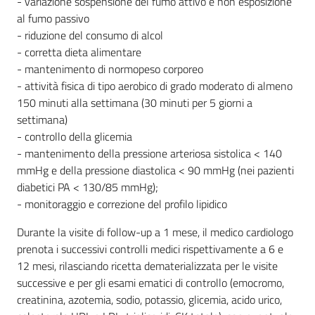
- variazione sospensione del fumo attivo e non esposizione
Costruiamo
al fumo passivo
Salute
- riduzione del consumo di alcol
- corretta dieta alimentare
- mantenimento di normopeso corporeo
- attività fisica di tipo aerobico di grado moderato di almeno
150 minuti alla settimana (30 minuti per 5 giorni a
settimana)
Novità
- controllo della glicemia
- mantenimento della pressione arteriosa sistolica < 140
Scuole
mmHg e della pressione diastolica < 90 mmHg (nei pazienti
diabetici PA < 130/85 mmHg);
Imprese
- monitoraggio e correzione del profilo lipidico
ed Enti
Durante la visite di follow-up a 1 mese, il medico cardiologo
prenota i successivi controlli medici rispettivamente a 6 e
12 mesi, rilasciando ricetta dematerializzata per le visite
Seguici
successive e per gli esami ematici di controllo (emocromo,
su
creatinina, azotemia, sodio, potassio, glicemia, acido urico,