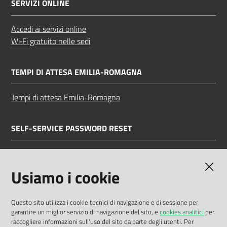
SERVIZI ONLINE
Accedi ai servizi online
Wi‑Fi gratuito nelle sedi
TEMPI DI ATTESA EMILIA-ROMAGNA
Tempi di attesa Emilia-Romagna
SELF-SERVICE PASSWORD RESET
Link all'APP
Documentazione
Usiamo i cookie
Questo sito utilizza i cookie tecnici di navigazione e di sessione per
garantire un miglior servizio di navigazione del sito, e
cookies analitici
per
Dichiarazione di accessibilità
raccogliere informazioni sull'uso del sito da parte degli utenti. Per