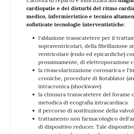
L'attività di reparto è indirizzata alla
diagno
cardiopatie e dei disturbi del ritmo cardi
medico, infermieristico e tecnico altamen
sofisticate tecnologie interventistiche
:
l'ablazione transcatetere per il tratta
sopraventricolari, della fibrillazione a
ventricolare (endo ed epicardiche) con
prossimamente, di elettroporazione c
la rivascolarizzazione coronarica e l'i
croniche, procedure di Rotablator (ate
intracronica (shockwave)
la chiusura transcatetere del forame o
metodica di ecografia intracardiaca
il percorso di sostituzione della valvo
trattamento non farmacologico dell'a
di dispositivo reducer. Tale dispositi