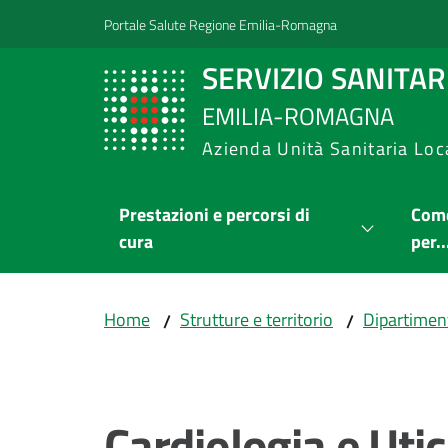
Vai al contenuto
Vai alla navigazione
Vai al footer
Portale Salute Regione Emilia-Romagna
SERVIZIO SANITA
EMILIA-ROMAGNA
Azienda Unità Sanitaria Loc
Prestazioni e percorsi di
Come
cura
per..
Home
Strutture e territorio
Dipartimen
/
/
Salta al contenuto
Cardiologia e Utic