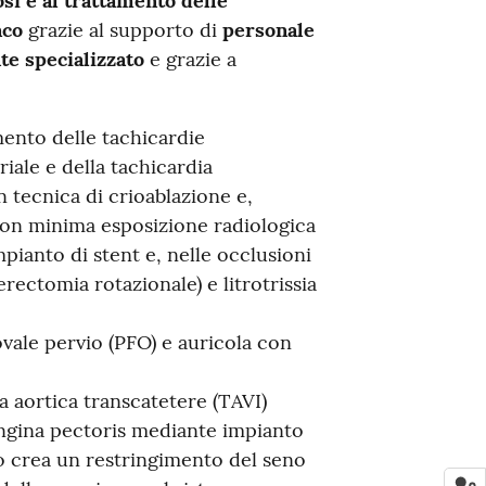
si e al trattamento delle
aco
grazie al supporto di
personale
te specializzato
e grazie a
mento delle tachicardie
triale e della tachicardia
 tecnica di crioablazione e,
on minima esposizione radiologica
mpianto di stent e, nelle occlusioni
rectomia rotazionale) e litrotrissia
vale pervio (PFO) e auricola con
la aortica transcatetere (TAVI)
ngina pectoris mediante impianto
vo crea un restringimento del seno