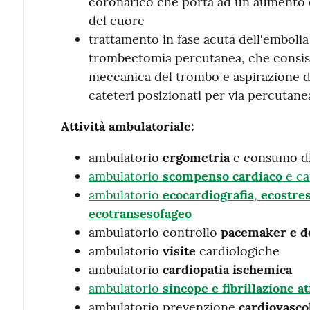
coronarico che porta ad un aumento d
del cuore
trattamento in fase acuta dell'embol
trombectomia percutanea, che consis
meccanica del trombo e aspirazione 
cateteri posizionati per via percutane
Attività ambulatoriale:
ambulatorio
ergometria
e consumo di
ambulatorio
scompenso cardiaco
e ca
ambulatorio
ecocardiografia
,
ecostre
ecotransesofageo
ambulatorio controllo
pacemaker e de
ambulatorio
visite
cardiologiche
ambulatorio
cardiopatia ischemica
ambulatorio
sincope e fibrillazione at
ambulatorio prevenzione
cardiovasco