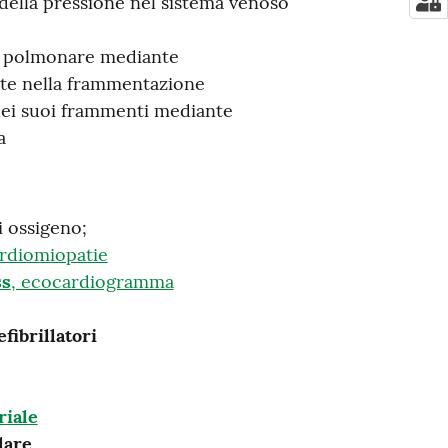
ella pressione nel sistema venoso
ia polmonare mediante
te nella frammentazione
dei suoi frammenti mediante
a
 ossigeno;
rdiomiopatie
ss
, ecocardiogramma
fibrillatori
riale
lare