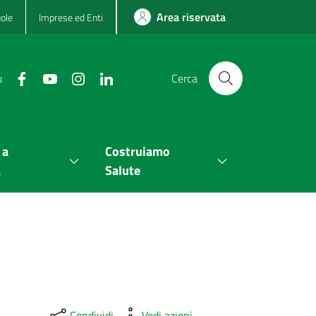
Area riservata
ole
Imprese ed Enti
u
Cerca
 a
Costruiamo
a
Salute
Condividi
Vedi azioni