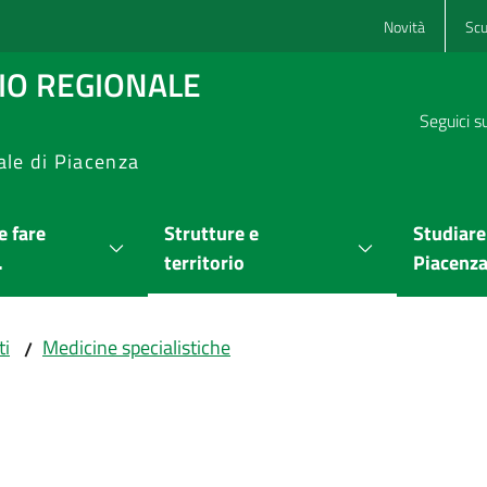
Novità
Scu
RIO REGIONALE
Seguici s
ale di Piacenza
 fare
Strutture e
Studiare
.
territorio
Piacenz
ti
Medicine specialistiche
/