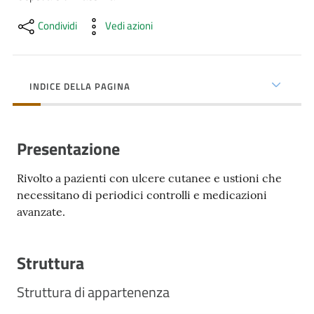
cura
Condividi
Vedi azioni
Come
fare
INDICE DELLA PAGINA
per...
Presentazione
Strutture
e
Rivolto a pazienti con ulcere cutanee e ustioni che
territorio
necessitano di periodici controlli e medicazioni
avanzate.
Studiare
a
Struttura
Piacenza
Struttura di appartenenza