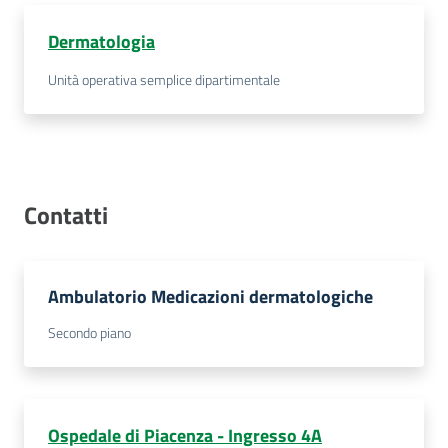
Costruiamo
Dermatologia
Salute
Unità operativa semplice dipartimentale
Novità
Contatti
Scuole
Imprese
Ambulatorio Medicazioni dermatologiche
ed Enti
Secondo piano
Seguici
su
Ospedale di Piacenza - Ingresso 4A