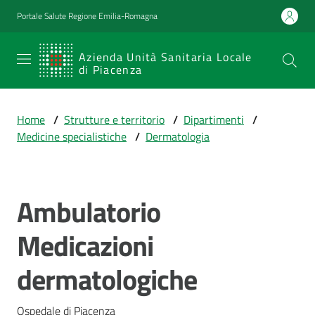
Vai al contenuto
Vai alla navigazione
Vai al footer
Portale Salute Regione Emilia-Romagna
SERVIZIO
Azienda Unità Sanitaria Locale
di Piacenza
SANITARIO
REGIONALE
Home
/
Strutture e territorio
/
Dipartimenti
/
Emilia-
Medicine specialistiche
/
Dermatologia
Romagna
Azienda Unità
Sanitaria Locale
di Piacenza
Ambulatorio
Salta al contenuto
Medicazioni
Prestazioni
dermatologiche
e
percorsi
di
Ospedale di Piacenza