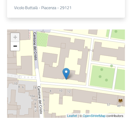
Vicolo Buttalà - Piacenza - 29121
+
−
Leaflet
| ©
OpenStreetMap
contributors