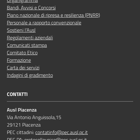
Bandi, Avvisi e Concorsi
Piano nazionale di ripresa e resilienza (PNRR)
Personale a rapporto convenzionale
Sostieni l’Ausl
Regolamenti aziendali
Comunicati stampa
Comitato Etico
Formazione
Carta dei servizi
Indagini di gradimento
CONTATTI
Ausl Piacenza
Via Antonio Anguissola,15
29121 Piacenza
PEC cittadini:
contatinfo@pec.ausl.pc.it
PEC PA:
protocollounico@pec.ausl.pc.it