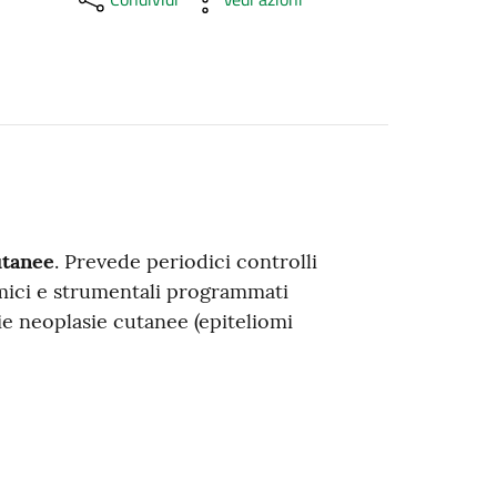
utanee
. Prevede periodici controlli
imici e strumentali programmati
ie neoplasie cutanee (epiteliomi