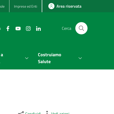
Area riservata
ole
Imprese ed Enti
u
Cerca
 a
Costruiamo
a
Salute
Condividi
Vedi azioni