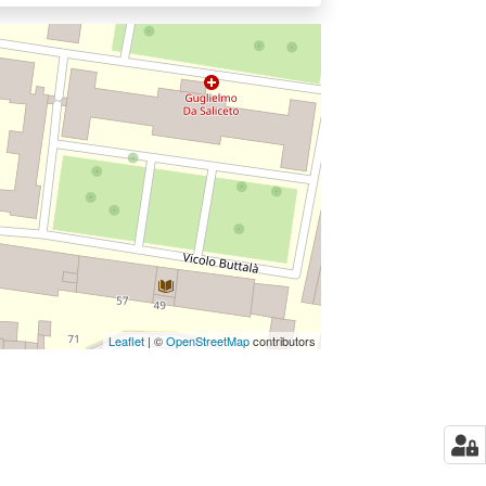
Leaflet
| ©
OpenStreetMap
contributors