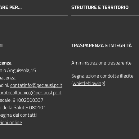
RE PER...
STRUTTURE E TERRITORIO
TI
TRASPARENZA E INTEGRITÀ
acenza
Amministrazione trasparente
nio Anguissola,15
Segnalazione condotte illecite
iacenza
(whistleblowing)
adini:
contatinfo@pec.ausl.pc.it
protocollounico@pec.ausl.pc.it
Fiscale: 91002500337
o della Salute: 080101
pagina dei contatti
ioni online