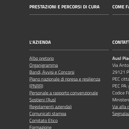
PRESTAZIONI E PERCORSI DI CURA
COME FA
L'AZIENDA
CONTAT
Albo pretorio
Ausl Pi
Organigramma
Via Anto
Bandi, Avvisi e Concorsi
29121 P
Piano nazionale di ripresa e resilienza
PEC citt
(PNRR)
PEC PA:
Personale a rapporto convenzionale
Codice 
Sostieni l’Ausl
Minister
Regolamenti aziendali
Vai alla 
Comunicati stampa
Segnalaz
Comitato Etico
Formazione