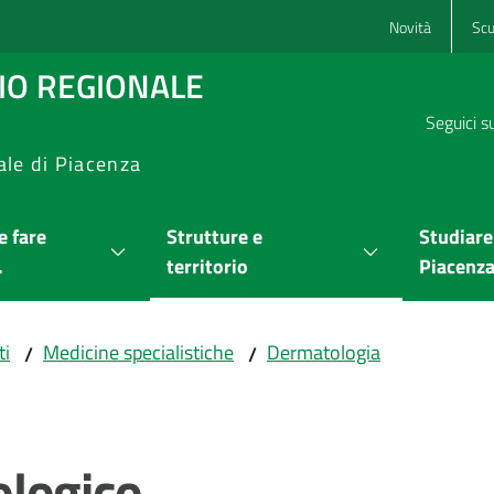
Novità
Scu
RIO REGIONALE
Seguici s
ale di Piacenza
 fare
Strutture e
Studiare
.
territorio
Piacenz
ti
Medicine specialistiche
Dermatologia
/
/
logico