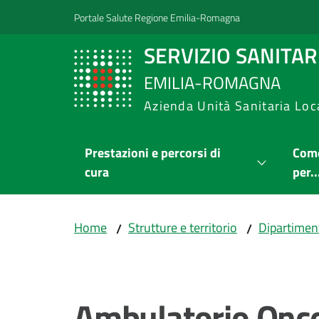
Vai al contenuto
Vai alla navigazione
Vai al footer
Portale Salute Regione Emilia-Romagna
SERVIZIO SANITA
EMILIA-ROMAGNA
Azienda Unità Sanitaria Loc
Prestazioni e percorsi di
Come
cura
per..
Home
Strutture e territorio
Dipartimen
/
/
Salta al contenuto
Ambulatorio Onco