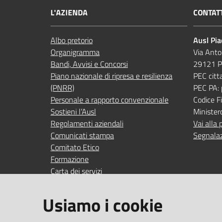
L'AZIENDA
CONTAT
Albo pretorio
Ausl Pi
Organigramma
Via Anto
Bandi, Avvisi e Concorsi
29121 P
Piano nazionale di ripresa e resilienza
PEC citt
(PNRR)
PEC PA:
Personale a rapporto convenzionale
Codice 
Sostieni l’Ausl
Minister
Regolamenti aziendali
Vai alla 
Comunicati stampa
Segnalaz
Comitato Etico
Formazione
Carta dei servizi
Indagini di gradimento
Usiamo i cookie
SEGUICI SU
SERVIZI