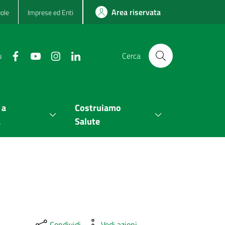
Area riservata
ole
Imprese ed Enti
u
Cerca
 a
Costruiamo
a
Salute
Condividi
Vedi azioni