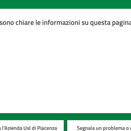
sono chiare le informazioni su questa pagin
a 5 stelle
 l'Azienda Usl di Piacenza
Segnala un problema o r