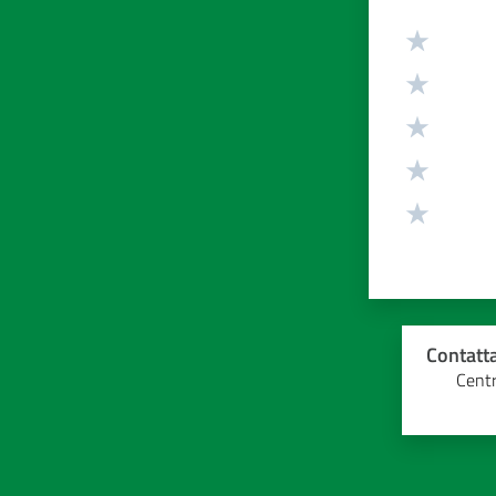
Valuta da 1 
Contatta
Centr