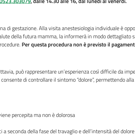
0523.303079
, dalle 14.30 alle 16, dal lunedì al venerdì.
a di gestazione. Alla visita anestesiologia individuale è oppo
salute della futura mamma, la informerà in modo dettagliato sul
 procedure.
Per questa procedura non è previsto il pagamento
uttavia, può rappresentare un’esperienza così difficile da imped
e consente di controllare il sintomo “dolore”, permettendo all
a viene percepita ma non è dolorosa
ci a seconda della fase del travaglio e dell’intensità del dolore