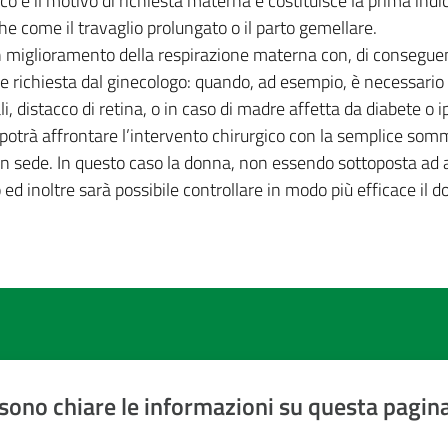
gico è il motivo di richiesta materna e costituisce la prima ind
che come il travaglio prolungato o il parto gemellare.
n miglioramento della respirazione materna con, di consegue
re richiesta dal ginecologo: quando, ad esempio, è necessario 
li, distacco di retina, o in caso di madre affetta da diabete o 
si potrà affrontare l’intervento chirurgico con la semplice so
à in sede. In questo caso la donna, non essendo sottoposta ad 
to ed inoltre sarà possibile controllare in modo più efficace il
sono chiare le informazioni su questa pagin