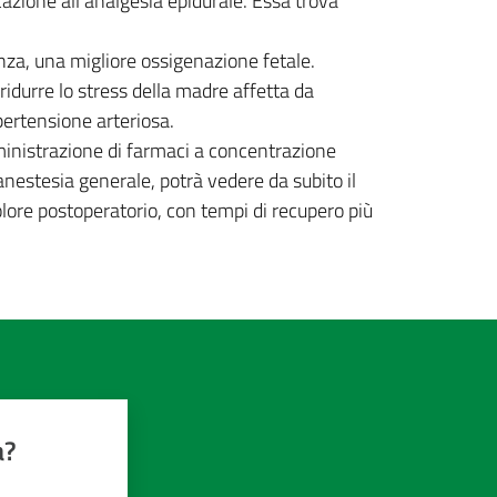
icazione all’analgesia epidurale. Essa trova
nza, una migliore ossigenazione fetale.
ridurre lo stress della madre affetta da
ipertensione arteriosa.
mministrazione di farmaci a concentrazione
anestesia generale, potrà vedere da subito il
 dolore postoperatorio, con tempi di recupero più
a?