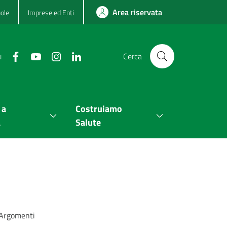
Area riservata
ole
Imprese ed Enti
u
Cerca
 a
Costruiamo
a
Salute
Argomenti