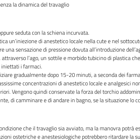
luenza la dinamica del travaglio
oppure seduta con la schiena incurvata.
tica un’iniezione di anestetico locale nella cute e nel sottocut
 una sensazione di pressione dovuta all’introduzione dell’ag
 attraverso l’ago, un sottile e morbido tubicino di plastica ch
iniettati i farmaci.
iziare gradualmente dopo 15-20 minuti, a seconda dei farmaci
sissime concentrazioni di anestetico locale e analgesici non 
eriori. Vengono quindi conservate la forza del torchio addominal
nte, di camminare e di andare in bagno, se la situazione lo c
 condizione che il travaglio sia avviato, ma la manovra potrà e
uazioni ostetriche e anestesiologiche potrebbero ritardare la 