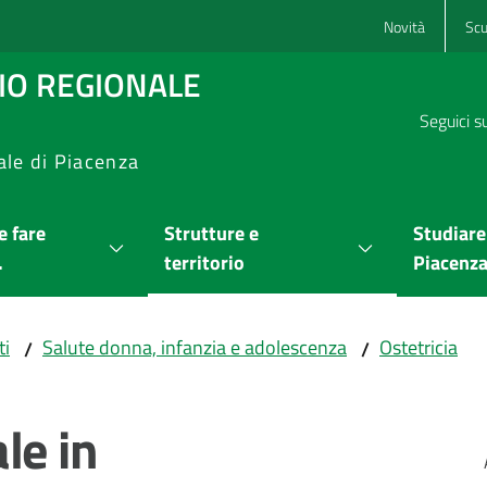
Novità
Scu
RIO REGIONALE
Seguici s
ale di Piacenza
 fare
Strutture e
Studiare
.
territorio
Piacenz
ti
Salute donna, infanzia e adolescenza
Ostetricia
/
/
le in