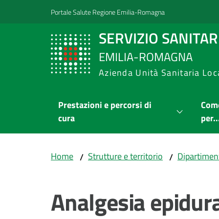
Vai al contenuto
Vai alla navigazione
Vai al footer
Portale Salute Regione Emilia-Romagna
SERVIZIO SANITA
EMILIA-ROMAGNA
Azienda Unità Sanitaria Loc
Prestazioni e percorsi di
Come
cura
per..
Home
Strutture e territorio
Dipartimen
/
/
Analgesia epidura