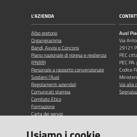
L'AZIENDA
CONTAT
Albo pretorio
Ausl Pi
Organigramma
Via Anto
Bandi, Avvisi e Concorsi
29121 P
Piano nazionale di ripresa e resilienza
PEC citt
(PNRR)
PEC PA:
Personale a rapporto convenzionale
Codice 
Sostieni l’Ausl
Minister
Regolamenti aziendali
Vai alla 
Comunicati stampa
Segnalaz
Comitato Etico
Formazione
Carta dei servizi
Indagini di gradimento
Usiamo i cookie