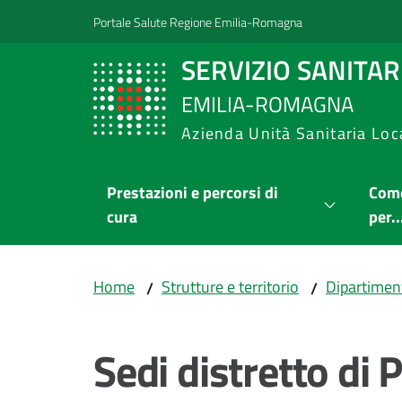
Vai al contenuto
Vai alla navigazione
Vai al footer
Portale Salute Regione Emilia-Romagna
SERVIZIO SANITA
EMILIA-ROMAGNA
Azienda Unità Sanitaria Loc
Prestazioni e percorsi di
Come
cura
per..
Home
Strutture e territorio
Dipartimen
/
/
Sedi distretto di