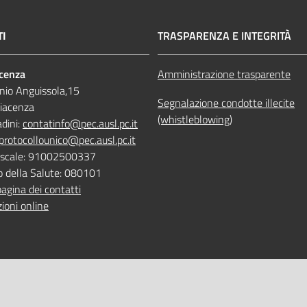
TI
TRASPARENZA E INTEGRITÀ
acenza
Amministrazione trasparente
nio Anguissola,15
Segnalazione condotte illecite
iacenza
(whistleblowing)
adini:
contatinfo@pec.ausl.pc.it
protocollounico@pec.ausl.pc.it
Fiscale: 91002500337
o della Salute: 080101
pagina dei contatti
ioni online