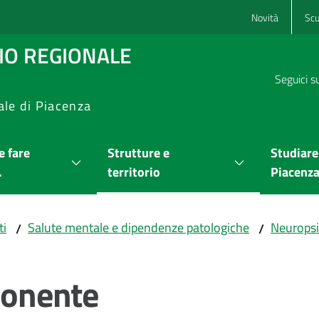
Novità
Scu
RIO REGIONALE
Seguici s
ale di Piacenza
 fare
Strutture e
Studiare
.
territorio
Piacenz
ti
Salute mentale e dipendenze patologiche
Neuropsic
/
/
 Ponente