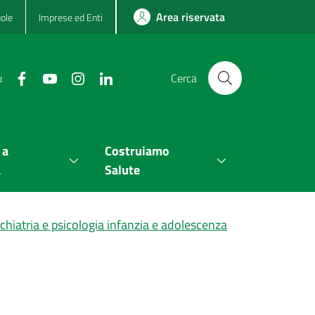
Area riservata
ole
Imprese ed Enti
u
Cerca
 a
Costruiamo
a
Salute
hiatria e psicologia infanzia e adolescenza