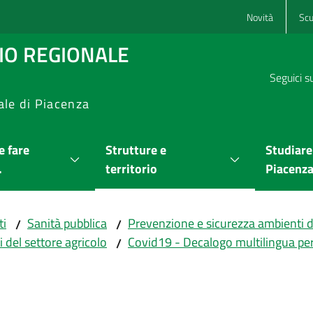
Novità
Scu
RIO REGIONALE
Seguici s
ale di Piacenza
 fare
Strutture e
Studiare
.
territorio
Piacenz
ti
Sanità pubblica
Prevenzione e sicurezza ambienti d
/
/
 del settore agricolo
Covid19 - Decalogo multilingua per 
/