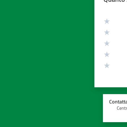
Valuta da 1 
Contatta
Centr