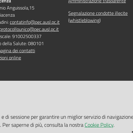
acenza
Amministrazione trasparente
nio Anguissola,15
Segnalazione condotte illecite
iacenza
(whistleblowing)
adini:
contatinfo@pec.ausl.pc.it
protocollounico@pec.ausl.pc.it
Fiscale: 91002500337
o della Salute: 080101
pagina dei contatti
ioni online
 ONLINE
TEMPI DI ATTESA EMILIA-RO
e e di sessione per garantire un miglior servizio di navigazione
 servizi online
Tempi di attesa Emilia-Romagna
i. Per saperne di più, consulta la nostra
Cookie Policy
.
tuito nelle sedi