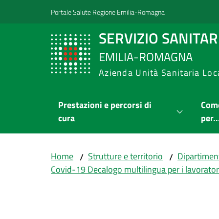
Vai al contenuto
Vai alla navigazione
Vai al footer
Portale Salute Regione Emilia-Romagna
SERVIZIO SANITA
EMILIA-ROMAGNA
Azienda Unità Sanitaria Loc
Prestazioni e percorsi di
Come
cura
per..
Home
Strutture e territorio
Dipartimen
/
/
Covid-19 Decalogo multilingua per i lavoratori