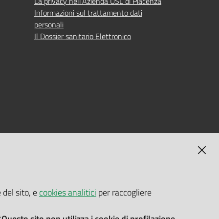
La privacy nell’Azienda USL di Piacenza
Informazioni sul trattamento dati
personali
Il Dossier sanitario Elettronico
MAGNA
SELF-SERVICE PASSWORD RESET
 del sito, e
cookies analitici
per raccogliere
Link all'APP
Documentazione
*Questo sito non utilizza i cookie di profilazione.