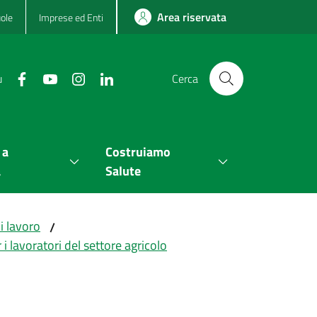
Area riservata
ole
Imprese ed Enti
u
Cerca
 a
Costruiamo
a
Salute
i lavoro
/
i lavoratori del settore agricolo