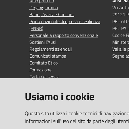
Albo pretorio
Ausl Pi
Organigramma
Via Anto
Bandi, Avvisi e Concorsi
29121 P
Piano nazionale di ripresa e resilienza
PEC citt
(PNRR)
PEC PA:
Personale a rapporto convenzionale
Codice 
Sostieni l’Ausl
Minister
Regolamenti aziendali
Vai alla 
Comunicati stampa
Segnalaz
Comitato Etico
Formazione
Carta dei servizi
Indagini di gradimento
Usiamo i cookie
SEGUICI SU
SERVIZI
Questo sito utilizza i cookie tecnici di navigazion
Accedi ai
facebook
YouTube
Instagram
Linkedin
informazioni sull'uso del sito da parte degli utent
Wi‑Fi gra