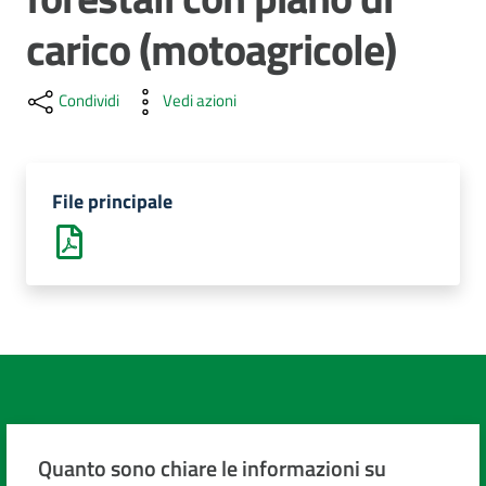
cura
carico (motoagricole)
Come
Condividi
Vedi azioni
fare
per...
File principale
Strutture
e
territorio
Studiare
a
Piacenza
Quanto sono chiare le informazioni su