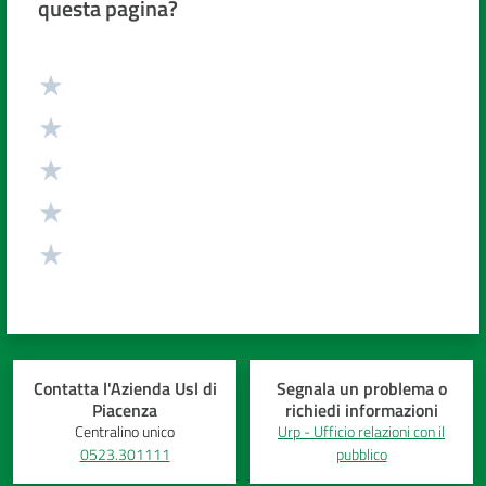
questa pagina?
Costruiamo
Salute
Valuta da 1 a 5 stelle
Novità
Scuole
Imprese
ed Enti
Contatta l'Azienda Usl di
Segnala un problema o
Piacenza
richiedi informazioni
Seguici
Centralino unico
Urp - Ufficio relazioni con il
su
0523.301111
pubblico