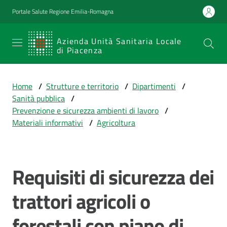
Vai al contenuto
Vai alla navigazione
Vai al footer
Portale Salute Regione Emilia-Romagna
SERVIZIO
Azienda Unità Sanitaria Locale
di Piacenza
SANITARIO
REGIONALE
Home
/
Strutture e territorio
/
Dipartimenti
/
Emilia-
Sanità pubblica
/
Romagna
Prevenzione e sicurezza ambienti di lavoro
/
Azienda Unità
Materiali informativi
/
Agricoltura
Sanitaria Locale
di Piacenza
Requisiti di sicurezza dei
Prestazioni
trattori agricoli o
e
percorsi
forestali con piano di
di