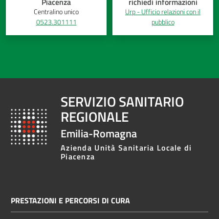
Piacenza
richiedi informazioni
Costruiamo
Centralino unico
Urp - Ufficio relazioni con il
0523.301111
pubblico
Salute
Novità
SERVIZIO SANITARIO
Scuole
REGIONALE
Emilia-Romagna
Imprese
ed Enti
Azienda Unità Sanitaria Locale di
Piacenza
Seguici
su
PRESTAZIONI E PERCORSI DI CURA