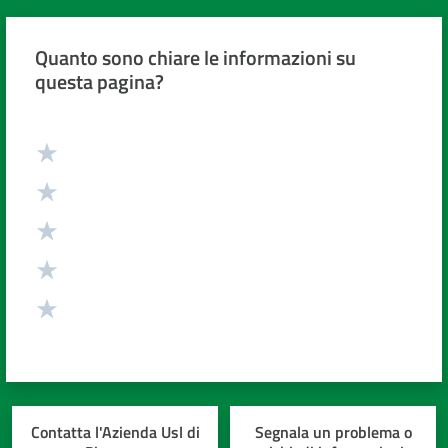
cura
Quanto sono chiare le informazioni su
questa pagina?
Come
fare
per...
Valuta da 1 a 5 stelle
Strutture
e
territorio
Studiare
a
Piacenza
Contatta l'Azienda Usl di
Segnala un problema o