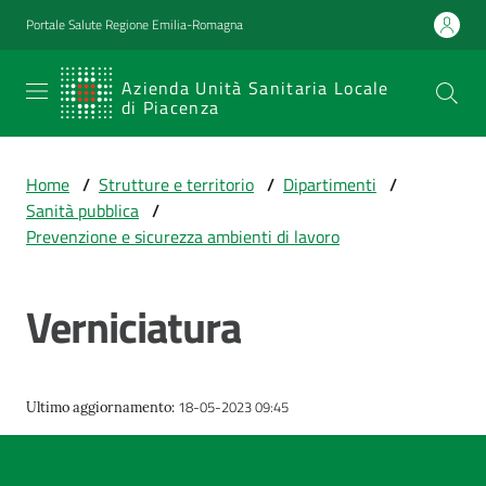
Vai al contenuto
Vai alla navigazione
Vai al footer
Portale Salute Regione Emilia-Romagna
SERVIZIO
Azienda Unità Sanitaria Locale
di Piacenza
SANITARIO
REGIONALE
Home
/
Strutture e territorio
/
Dipartimenti
/
Emilia-
Sanità pubblica
/
Romagna
Prevenzione e sicurezza ambienti di lavoro
Azienda Unità
Sanitaria Locale
di Piacenza
Verniciatura
Prestazioni
18-05-2023 09:45
Ultimo aggiornamento
:
e
percorsi
di