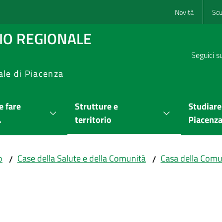
Novità
Scu
RIO REGIONALE
Seguici s
ale di Piacenza
 fare
Strutture e
Studiare
.
territorio
Piacenz
o
Case della Salute e della Comunità
Casa della Comu
/
/