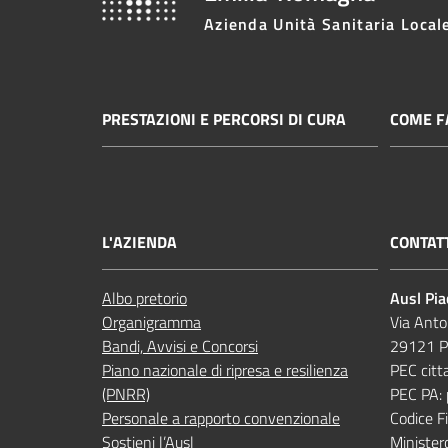
Azienda Unità Sanitaria Local
PRESTAZIONI E PERCORSI DI CURA
COME FA
L'AZIENDA
CONTAT
Albo pretorio
Ausl Pi
Organigramma
Via Anto
Bandi, Avvisi e Concorsi
29121 P
Piano nazionale di ripresa e resilienza
PEC citt
(PNRR)
PEC PA:
Personale a rapporto convenzionale
Codice 
Sostieni l’Ausl
Minister