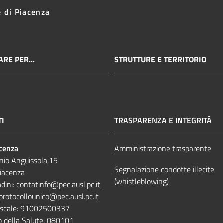
e di Piacenza
RE PER...
STRUTTURE E TERRITORIO
TI
TRASPARENZA E INTEGRITÀ
acenza
Amministrazione trasparente
nio Anguissola,15
Segnalazione condotte illecite
iacenza
(whistleblowing)
adini:
contatinfo@pec.ausl.pc.it
protocollounico@pec.ausl.pc.it
Fiscale: 91002500337
o della Salute: 080101