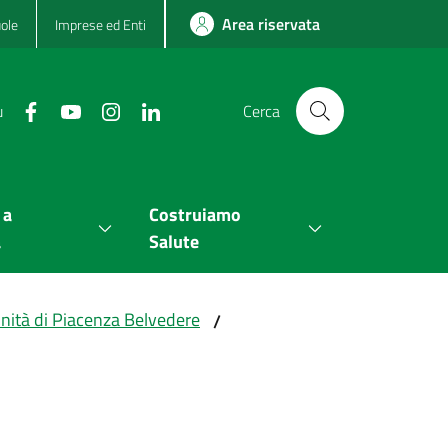
Area riservata
ole
Imprese ed Enti
u
Cerca
 a
Costruiamo
a
Salute
nità di Piacenza Belvedere
/