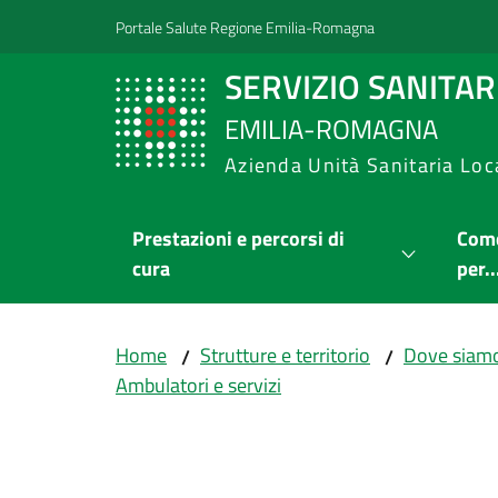
Vai al contenuto
Vai alla navigazione
Vai al footer
Portale Salute Regione Emilia-Romagna
SERVIZIO SANITA
EMILIA-ROMAGNA
Azienda Unità Sanitaria Loc
Prestazioni e percorsi di
Come
cura
per..
Home
Strutture e territorio
Dove siam
/
/
Ambulatori e servizi