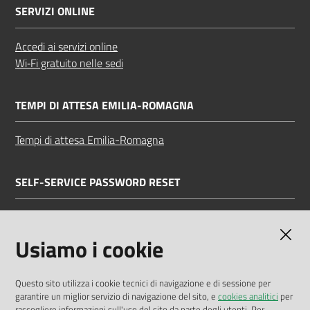
SERVIZI ONLINE
Accedi ai servizi online
Wi‑Fi gratuito nelle sedi
TEMPI DI ATTESA EMILIA-ROMAGNA
Tempi di attesa Emilia-Romagna
SELF-SERVICE PASSWORD RESET
Link all'APP
Documentazione
Usiamo i cookie
Questo sito utilizza i cookie tecnici di navigazione e di sessione per
garantire un miglior servizio di navigazione del sito, e
cookies analitici
per
Dichiarazione di accessibilità
raccogliere informazioni sull'uso del sito da parte degli utenti. Per