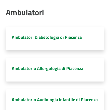
cura
Ambulatori
Come
fare
per...
Ambulatori Diabetologia di Piacenza
Strutture
e
territorio
Ambulatorio Allergologia di Piacenza
Studiare
a
Piacenza
Ambulatorio Audiologia infantile di Piacenza