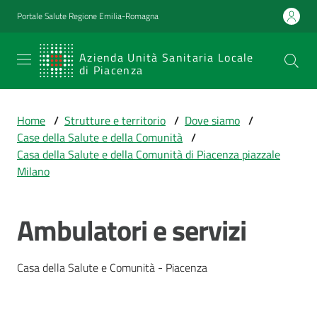
Vai al contenuto
Vai alla navigazione
Vai al footer
Portale Salute Regione Emilia-Romagna
SERVIZIO
Azienda Unità Sanitaria Locale
di Piacenza
SANITARIO
REGIONALE
Home
/
Strutture e territorio
/
Dove siamo
/
Emilia-
Case della Salute e della Comunità
/
Romagna
Casa della Salute e della Comunità di Piacenza piazzale
Azienda Unità
Milano
Sanitaria Locale
di Piacenza
Ambulatori e servizi
Prestazioni
Casa della Salute e Comunità - Piacenza
e
percorsi
di