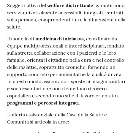
Soggetti attivi del
welfare distrettuale
, garantiscono
Costruiamo
servizi universalmente accessibili, integrati, centrati
Salute
sulla persona, comprendenti tutte le dimensioni della
salute.
Il modello di
medicina di iniziativa
, coordinato da
équipe multiprofessionali e interdisciplinari, fondato
Novità
sulla stretta collaborazione con i pazienti e le loro
famiglie, orienta il cittadino nella cura e nel controllo
Scuole
delle malattie, soprattutto croniche, fornendo un
supporto concreto per aumentarne la qualità di vita.
Imprese
In questo modo assicurano risposte ai bisogni sanitari
ed Enti
e socio-sanitari che non richiedono ricovero
ospedaliero, secondo uno stile di lavoro orientato a
programmi e percorsi integrati
.
Seguici
L’offerta assistenziale della Casa della Salute e
su
Comunità si articola in aree: