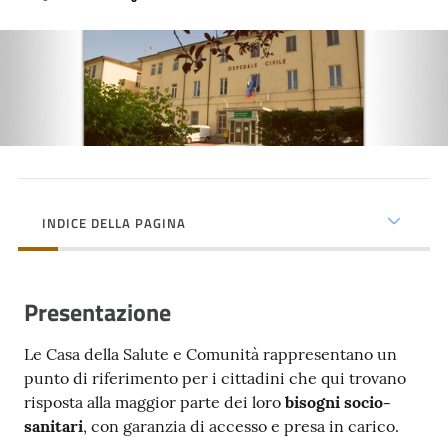
cura
Come
fare
per...
Strutture
INDICE DELLA PAGINA
e
territorio
Presentazione
Studiare
Le Casa della Salute e Comunità rappresentano un
a
punto di riferimento per i cittadini che qui trovano
Piacenza
risposta alla maggior parte dei loro
bisogni socio-
sanitari
, con garanzia di accesso e presa in carico.