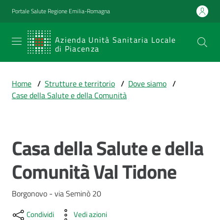
Vai al contenuto
Vai alla navigazione
Vai al footer
Portale Salute Regione Emilia-Romagna
SERVIZIO
Azienda Unità Sanitaria Locale
di Piacenza
SANITARIO
REGIONALE
Home
/
Strutture e territorio
/
Dove siamo
/
Emilia-
Case della Salute e della Comunità
Romagna
Azienda Unità
Sanitaria Locale
di Piacenza
Casa della Salute e della
Salta al contenuto
Comunità Val Tidone
Prestazioni
e
Borgonovo - via Seminò 20
percorsi
di
Condividi
Vedi azioni