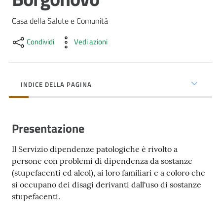
cura
Casa della Salute e Comunità
Condividi
Vedi azioni
Come
fare
per...
INDICE DELLA PAGINA
Strutture
e
Presentazione
territorio
Il Servizio dipendenze patologiche è rivolto a
persone con problemi di dipendenza da sostanze
Studiare
(stupefacenti ed alcol), ai loro familiari e a coloro che
a
si occupano dei disagi derivanti dall'uso di sostanze
Piacenza
stupefacenti.