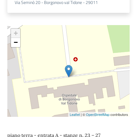
Via Seminò 20 - Borgonovo val Tidone - 29011
+
−
Leaflet
| ©
OpenStreetMap
contributors
piano terra - entrata A - stanze n. 23 – 27