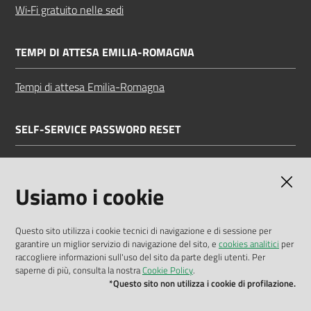
Wi‑Fi gratuito nelle sedi
TEMPI DI ATTESA EMILIA-ROMAGNA
Tempi di attesa Emilia-Romagna
SELF-SERVICE PASSWORD RESET
Link all'APP
Documentazione
Usiamo i cookie
Questo sito utilizza i cookie tecnici di navigazione e di sessione per
garantire un miglior servizio di navigazione del sito, e
cookies analitici
per
Dichiarazione di accessibilità
raccogliere informazioni sull'uso del sito da parte degli utenti. Per
saperne di più, consulta la nostra
Cookie Policy
.
Privacy policy
*Questo sito non utilizza i cookie di profilazione.
Cookie policy