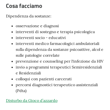
Cosa facciamo
Costruiamo
Salute
Dipendenza da sostanze:
osservazione e diagnosi
interventi di sostegno e terapia psicologica
interventi socio - educativi
Novità
interventi medico farmacologici ambulatoriali
sulla dipendenza da sostanze psicoattive, alcol e
Scuole
sulle patologie correlate
prevenzione e counseling per l'infezione da HIV
Imprese
invio a programmi terapeutici Semiresidenziali
ed Enti
e Residenziali
colloqui con pazienti carcerati
percorsi diagnostici terapeutico assistenziali
(Pdta)
Seguici
su
Disturbo da Gioco d’azzardo