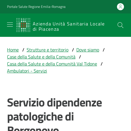
Vai al contenuto
Vai alla navigazione
Vai al footer
Portale Salute Regione Emilia-Romagna
SERVIZIO
Azienda Unità Sanitaria Locale
di Piacenza
SANITARIO
REGIONALE
Home
/
Strutture e territorio
/
Dove siamo
/
Emilia-
Case della Salute e della Comunità
/
Romagna
Casa della Salute e della Comunità Val Tidone
/
Azienda Unità
Ambulatori - Servizi
Sanitaria Locale
di Piacenza
Servizio dipendenze
Salta al contenuto
Prestazioni
patologiche di
e
percorsi
Borgonovo
di