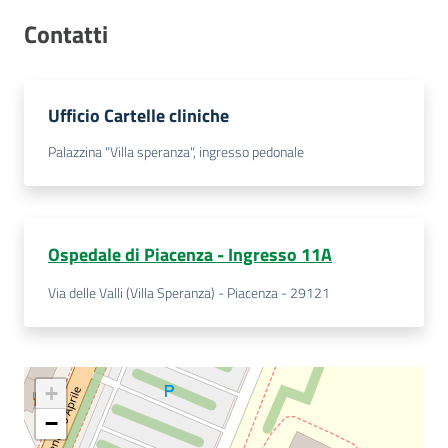
Costruiamo
Contatti
Salute
Ufficio Cartelle cliniche
Palazzina "Villa speranza", ingresso pedonale
Novità
Scuole
Ospedale di Piacenza - Ingresso 11A
Imprese
Via delle Valli (Villa Speranza) - Piacenza - 29121
ed Enti
Seguici
+
su
−