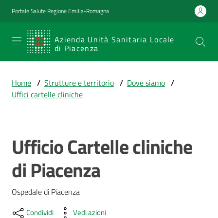
Vai al contenuto
Vai alla navigazione
Vai al footer
Portale Salute Regione Emilia-Romagna
SERVIZIO
Azienda Unità Sanitaria Locale
di Piacenza
SANITARIO
REGIONALE
Home
/
Strutture e territorio
/
Dove siamo
/
Emilia-
Uffici cartelle cliniche
Romagna
Azienda Unità
Sanitaria Locale
di Piacenza
Ufficio Cartelle cliniche
Salta al contenuto
di Piacenza
Prestazioni
e
Ospedale di Piacenza
percorsi
di
Condividi
Vedi azioni