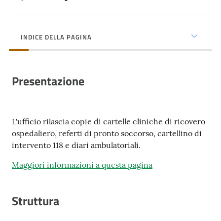
cura
INDICE DELLA PAGINA
Come
fare
per...
Presentazione
Strutture
e
L'ufficio rilascia copie di cartelle cliniche di ricovero
territorio
ospedaliero, referti di pronto soccorso, cartellino di
intervento 118 e diari ambulatoriali.
Maggiori informazioni a questa pagina
Studiare
a
Piacenza
Struttura