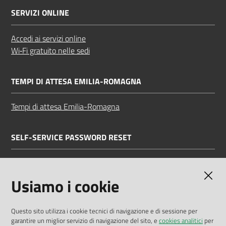
SERVIZI ONLINE
Accedi ai servizi online
Wi‑Fi gratuito nelle sedi
TEMPI DI ATTESA EMILIA-ROMAGNA
Tempi di attesa Emilia-Romagna
SELF-SERVICE PASSWORD RESET
Link all'APP
Documentazione
Usiamo i cookie
Questo sito utilizza i cookie tecnici di navigazione e di sessione per
garantire un miglior servizio di navigazione del sito, e
cookies analitici
per
Dichiarazione di accessibilità