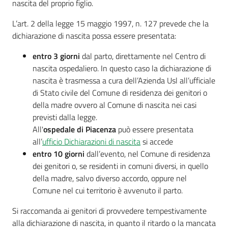
nascita del proprio figlio.
Costruiamo
L’art. 2 della legge 15 maggio 1997, n. 127 prevede che la
Salute
dichiarazione di nascita possa essere presentata:
entro 3 giorni
dal parto, direttamente nel Centro di
nascita ospedaliero. In questo caso la dichiarazione di
nascita è trasmessa a cura dell’Azienda Usl all’ufficiale
Novità
di Stato civile del Comune di residenza dei genitori o
della madre ovvero al Comune di nascita nei casi
Scuole
previsti dalla legge.
All'
ospedale di Piacenza
può essere presentata
Imprese
all’
ufficio Dichiarazioni di nascita
si accede
ed Enti
entro 10 giorni
dall’evento, nel Comune di residenza
dei genitori o, se residenti in comuni diversi, in quello
della madre, salvo diverso accordo, oppure nel
Comune nel cui territorio è avvenuto il parto.
Seguici
su
Si raccomanda ai genitori di provvedere tempestivamente
alla dichiarazione di nascita, in quanto il ritardo o la mancata