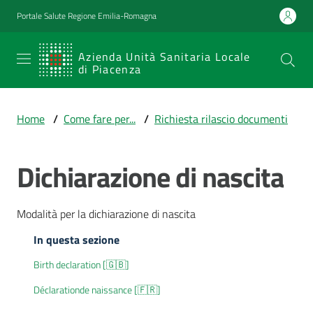
Vai al contenuto
Vai alla navigazione
Vai al footer
Portale Salute Regione Emilia-Romagna
SERVIZIO
Azienda Unità Sanitaria Locale
di Piacenza
SANITARIO
REGIONALE
Home
/
Come fare per...
/
Richiesta rilascio documenti
Emilia-
Romagna
Dichiarazione di nascita
Azienda Unità
Sanitaria Locale
di Piacenza
Modalità per la dichiarazione di nascita
In questa sezione
Prestazioni
Birth declaration [🇬🇧]
e
percorsi
Déclarationde naissance [🇫🇷]
di