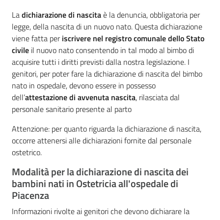
cura
La
dichiarazione di nascita
è la denuncia, obbligatoria per
legge, della nascita di un nuovo nato. Questa dichiarazione
viene fatta per
iscrivere nel registro comunale dello Stato
Come
civile
il nuovo nato consentendo in tal modo al bimbo di
fare
acquisire tutti i diritti previsti dalla nostra legislazione. I
per...
genitori, per poter fare la dichiarazione di nascita del bimbo
nato in ospedale, devono essere in possesso
dell’
attestazione di avvenuta nascita
, rilasciata dal
Strutture
personale sanitario presente al parto
e
Attenzione:
per quanto riguarda la dichiarazione di nascita,
territorio
occorre attenersi alle dichiarazioni fornite dal personale
ostetrico.
Studiare
Modalità per la dichiarazione di nascita dei
a
bambini nati in Ostetricia all'ospedale di
Piacenza
Piacenza
Informazioni rivolte ai genitori che devono dichiarare la