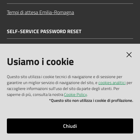
Tempi di attesa Emilia-Romagna
SELF-SERVICE PASSWORD RESET
Link all'APP
Documentazione
Usiamo i cookie
Questo sito utilizza i cookie tecnici di navigazione e di sessione per
garantire un miglior servizio di navigazione del sito, e
cookies analitici
per
Dichiarazione di accessibilità
raccogliere informazioni sull'uso del sito da parte degli utenti. Per
saperne di più, consulta la nostra
Cookie Policy
.
Privacy policy
*Questo sito non utilizza i cookie di profilazione.
Cookie policy
Note legali
Chiudi
Mappa del sito