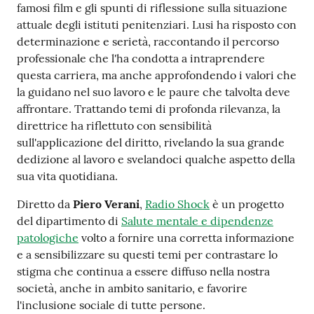
famosi film e gli spunti di riflessione sulla situazione
Costruiamo
attuale degli istituti penitenziari. Lusi ha risposto con
Salute
determinazione e serietà, raccontando il percorso
professionale che l'ha condotta a intraprendere
questa carriera, ma anche approfondendo i valori che
la guidano nel suo lavoro e le paure che talvolta deve
affrontare. Trattando temi di profonda rilevanza, la
Novità
direttrice ha riflettuto con sensibilità
sull'applicazione del diritto, rivelando la sua grande
Scuole
dedizione al lavoro e svelandoci qualche aspetto della
sua vita quotidiana.
Imprese
Diretto da
Piero Verani
,
Radio Shock
è un progetto
ed Enti
del dipartimento di
Salute mentale e dipendenze
patologiche
volto a fornire una corretta informazione
e a sensibilizzare su questi temi per contrastare lo
Seguici
stigma che continua a essere diffuso nella nostra
su
società, anche in ambito sanitario, e favorire
l'inclusione sociale di tutte persone.