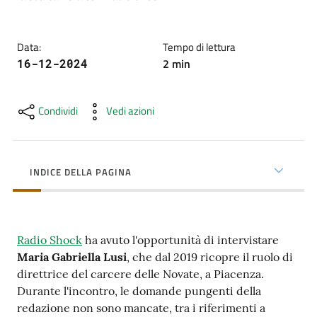
cura
Data
:
Tempo di lettura
Come
2
min
16-12-2024
fare
per...
Condividi
Vedi azioni
Strutture
e
INDICE DELLA PAGINA
territorio
Radio Shock
ha avuto l'opportunità di intervistare
Studiare
Maria Gabriella Lusi
, che dal 2019 ricopre il ruolo di
a
direttrice del carcere delle Novate, a Piacenza.
Piacenza
Durante l'incontro, le domande pungenti della
redazione non sono mancate, tra i riferimenti a