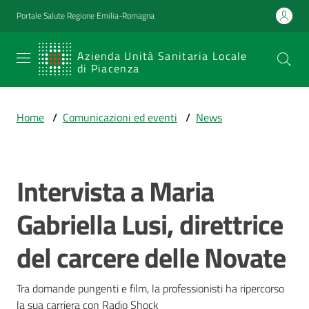
Vai al contenuto
Vai alla navigazione
Vai al footer
Portale Salute Regione Emilia-Romagna
SERVIZIO
Azienda Unità Sanitaria Locale
di Piacenza
SANITARIO
REGIONALE
Home
/
Comunicazioni ed eventi
/
News
Emilia-
Romagna
Azienda Unità
Sanitaria Locale
Intervista a Maria
Salta al contenuto
di Piacenza
Gabriella Lusi, direttrice
del carcere delle Novate
Prestazioni
e
percorsi
Tra domande pungenti e film, la professionisti ha ripercorso 
di
la sua carriera con Radio Shock