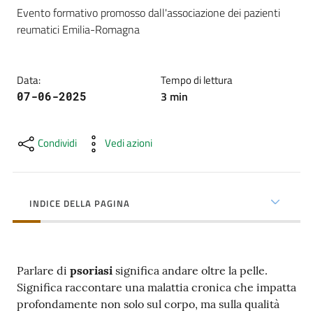
cura
Evento formativo promosso dall'associazione dei pazienti 
reumatici Emilia-Romagna
Come
fare
Data
:
Tempo di lettura
per...
3
min
07-06-2025
Condividi
Vedi azioni
Strutture
e
territorio
INDICE DELLA PAGINA
Studiare
a
Parlare di
psoriasi
significa andare oltre la pelle.
Piacenza
Significa raccontare una malattia cronica che impatta
profondamente non solo sul corpo, ma sulla qualità