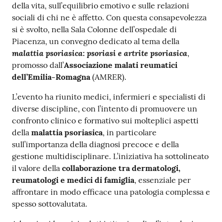
della vita, sull’equilibrio emotivo e sulle relazioni
Costruiamo
sociali di chi ne è affetto. Con questa consapevolezza
Salute
si è svolto, nella Sala Colonne dell’ospedale di
Piacenza, un convegno dedicato al tema della
malattia psoriasica: psoriasi e artrite psoriasica
,
promosso dall’
Associazione malati reumatici
dell’Emilia-Romagna
(AMRER).
Novità
L’evento ha riunito medici, infermieri e specialisti di
diverse discipline, con l’intento di promuovere un
Scuole
confronto clinico e formativo sui molteplici aspetti
della
malattia psoriasica
, in particolare
Imprese
sull’importanza della diagnosi precoce e della
ed Enti
gestione multidisciplinare. L’iniziativa ha sottolineato
il valore della
collaborazione tra dermatologi,
reumatologi
e medici di famiglia
, essenziale per
Seguici
affrontare in modo efficace una patologia complessa e
su
spesso sottovalutata.