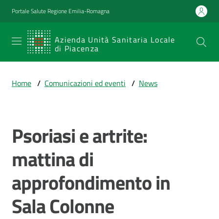
Vai al contenuto
Vai alla navigazione
Vai al footer
Portale Salute Regione Emilia-Romagna
SERVIZIO
Azienda Unità Sanitaria Locale
di Piacenza
SANITARIO
REGIONALE
Home
/
Comunicazioni ed eventi
/
News
Emilia-
Romagna
Azienda Unità
Sanitaria Locale
Psoriasi e artrite:
Salta al contenuto
di Piacenza
mattina di
approfondimento in
Prestazioni
e
Sala Colonne
percorsi
di