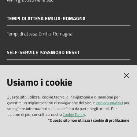
TEMPI DI ATTESA EMILIA-ROMAGNA
Tempi di attesa Emilia-Romagna
SELF-SERVICE PASSWORD RESET
Link all'APP
Documentazione
Usiamo i cookie
Questo sito utilizza i cookie tecnici di navigazione e di sessione per
garantire un miglior servizio di navigazione del sito, e
cookies analitici
per
Dichiarazione di accessibilità
raccogliere informazioni sull'uso del sito da parte degli utenti. Per
saperne di più, consulta la nostra
Cookie Policy
.
Privacy policy
*Questo sito non utilizza i cookie di profilazione.
Cookie policy