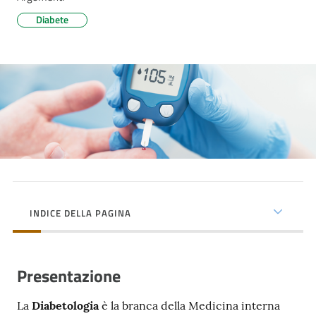
cura
Diabete
Come
fare
per...
Strutture
e
territorio
INDICE DELLA PAGINA
Studiare
a
Presentazione
Piacenza
La
Diabetologia
è
la branca della Medicina interna