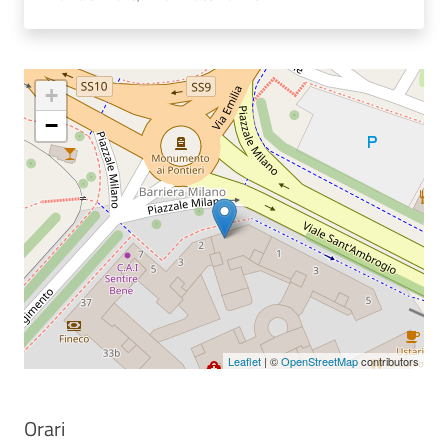
+
−
Leaflet
| ©
OpenStreetMap
contributors
Orari