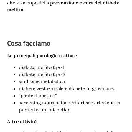
che si occupa della
prevenzione e cura del diabete
Costruiamo
mellito
.
Salute
Cosa facciamo
Novità
Le principali patologie trattate:
Scuole
diabete mellito tipo 1
diabete mellito tipo 2
Imprese
sindrome metabolica
ed Enti
diabete gestazionale e diabete in gravidanza
"piede diabetico"
screening neuropatia periferica e arteriopatia
periferica nel diabetico
Seguici
su
Altre attività: