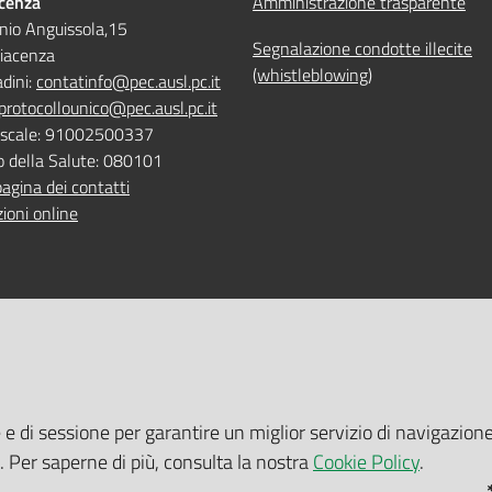
acenza
Amministrazione trasparente
nio Anguissola,15
Segnalazione condotte illecite
iacenza
(whistleblowing)
adini:
contatinfo@pec.ausl.pc.it
protocollounico@pec.ausl.pc.it
Fiscale: 91002500337
o della Salute: 080101
pagina dei contatti
ioni online
 ONLINE
TEMPI DI ATTESA EMILIA-RO
e e di sessione per garantire un miglior servizio di navigazione
 servizi online
Tempi di attesa Emilia-Romagna
i. Per saperne di più, consulta la nostra
Cookie Policy
.
tuito nelle sedi