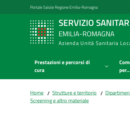
Vai al contenuto
Vai alla navigazione
Vai al footer
Portale Salute Regione Emilia-Romagna
SERVIZIO SANITA
EMILIA-ROMAGNA
Azienda Unità Sanitaria Loc
Prestazioni e percorsi di
Come
cura
per..
Home
Strutture e territorio
Dipartimen
/
/
Screening e altro materiale