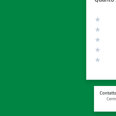
Valuta da 1 
Contatta
Centr