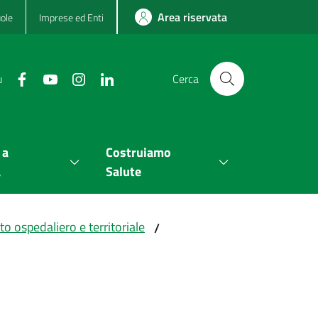
Area riservata
ole
Imprese ed Enti
u
Cerca
 a
Costruiamo
a
Salute
to ospedaliero e territoriale
/