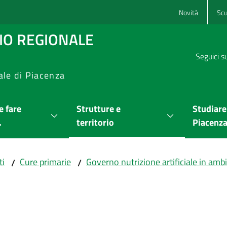
Novità
Scu
RIO REGIONALE
Seguici s
ale di Piacenza
 fare
Strutture e
Studiare
.
territorio
Piacenz
ti
Cure primarie
Governo nutrizione artificiale in ambi
/
/