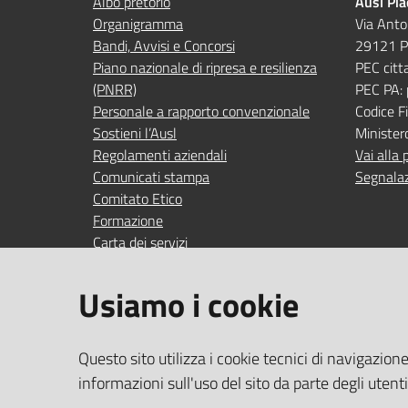
Albo pretorio
Ausl Pi
Organigramma
Via Anto
Bandi, Avvisi e Concorsi
29121 P
Piano nazionale di ripresa e resilienza
PEC citt
(PNRR)
PEC PA:
Personale a rapporto convenzionale
Codice 
Sostieni l’Ausl
Minister
Regolamenti aziendali
Vai alla 
Comunicati stampa
Segnalaz
Comitato Etico
Formazione
Carta dei servizi
Indagini di gradimento
Usiamo i cookie
SEGUICI SU
SERVIZI
Questo sito utilizza i cookie tecnici di navigazion
Accedi ai
facebook
YouTube
Instagram
Linkedin
informazioni sull'uso del sito da parte degli utent
Wi‑Fi gra