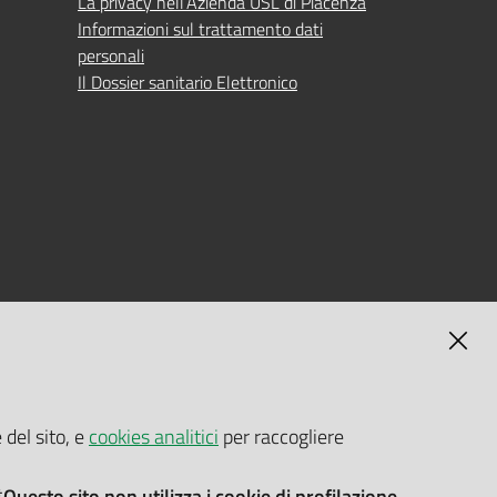
La privacy nell’Azienda USL di Piacenza
Informazioni sul trattamento dati
personali
Il Dossier sanitario Elettronico
MAGNA
SELF-SERVICE PASSWORD RESET
 del sito, e
cookies analitici
per raccogliere
Link all'APP
Documentazione
*Questo sito non utilizza i cookie di profilazione.