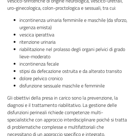
vescico-sfinteriche di origine neurologica, vescico-uretrali,
cura
uro-ginecologica, colon-proctologica e sessuali, tra cui:
incontinenza urinaria femminile e maschile (da sforzo,
Come
urgenza emista)
fare
vescica iperattiva
per...
ritenzione urinaria
riabilitazione nel prolasso degli organi pelvici di grado
lieve-moderato
incontinenza fecale
Strutture
stipsi da defecazione ostruita e da alterato transito
e
dolore pelvico cronico
territorio
disfunzione sessuale maschile e femminile
Gli obiettivi della presa in carico sono la prevenzione, la
Studiare
diagnosi e il trattamento riabilitativo. La gestione delle
a
disfunzioni perineali richiede competenze multi-
Piacenza
specialistiche con approccio interdisciplinare poiché si tratta
di problematiche complesse e multifattoriali che
necessitano di un approccio specifico e integrato.