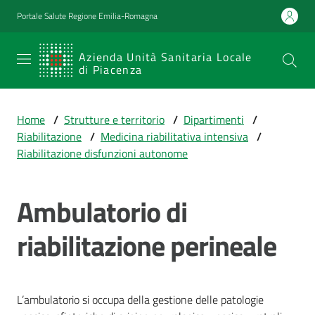
Vai al contenuto
Vai alla navigazione
Vai al footer
Portale Salute Regione Emilia-Romagna
SERVIZIO
Azienda Unità Sanitaria Locale
di Piacenza
SANITARIO
REGIONALE
Home
/
Strutture e territorio
/
Dipartimenti
/
Emilia-
Riabilitazione
/
Medicina riabilitativa intensiva
/
Romagna
Riabilitazione disfunzioni autonome
Azienda Unità
Sanitaria Locale
di Piacenza
Ambulatorio di
riabilitazione perineale
Prestazioni
e
percorsi
L’ambulatorio si occupa della gestione delle patologie
di