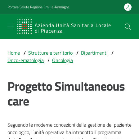
Vai al contenuto
Vai alla navigazione
Vai al footer
Portale Salute Regione Emilia-Romagna
SERVIZIO
Azienda Unità Sanitaria Locale
di Piacenza
SANITARIO
REGIONALE
Home
/
Strutture e territorio
/
Dipartimenti
/
Emilia-
Onco-ematologia
/
Oncologia
Romagna
Azienda Unità
Sanitaria Locale
Progetto Simultaneous
di Piacenza
care
Prestazioni
e
Seguendo le moderne concezioni della gestione del paziente
percorsi
oncologico, l’unità operativa ha introdotto il programma
di