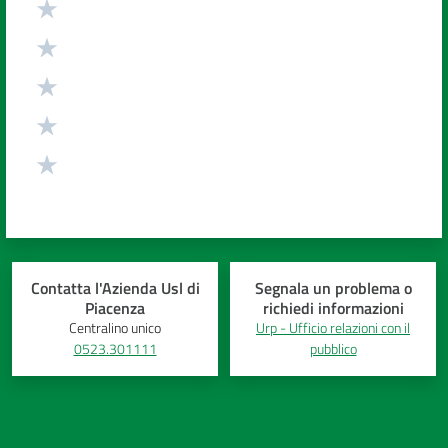
Costruiamo
Salute
Novità
Scuole
Imprese
Contatta l'Azienda Usl di
Segnala un problema o
ed Enti
Piacenza
richiedi informazioni
Centralino unico
Urp - Ufficio relazioni con il
0523.301111
pubblico
Seguici
su