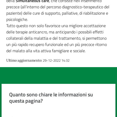
della
Simultaneous care
, che consiste nell’inserimento
cura
precoce (all’interno del percorso diagnostico-terapeutico del
paziente) delle cure di supporto, palliative, di riabilitazione e
psicologiche.
Come
Tutto questo non solo favorisce una migliore accettazione
fare
delle terapie anticancro, ma anticipando i possibili effetti
per...
collaterali della malattia e del trattamento, si permettono
un più rapido recupero funzionale ed un più precoce ritorno
del malato alla vita attiva famigliare e sociale.
Strutture
29-12-2022 14:32
Ultimo aggiornamento
:
e
territorio
Studiare
Quanto sono chiare le informazioni su
a
questa pagina?
Piacenza
Valuta da 1 a 5 stelle