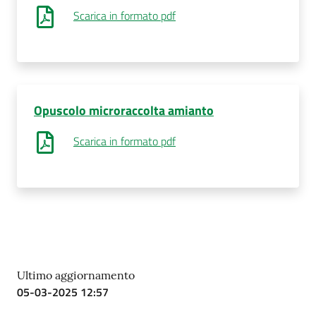
Scarica in formato pdf
Costruiamo
Salute
Opuscolo microraccolta amianto
Novità
Scarica in formato pdf
Scuole
Imprese
ed Enti
Seguici
Ultimo aggiornamento
su
05-03-2025 12:57