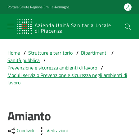
Vai al contenuto
Vai alla navigazione
Vai al footer
Portale Salute Regione Emilia-Romagna
SERVIZIO
Azienda Unità Sanitaria Locale
di Piacenza
SANITARIO
REGIONALE
Home
/
Strutture e territorio
/
Dipartimenti
/
Emilia-
Sanità pubblica
/
Romagna
Prevenzione e sicurezza ambienti di lavoro
/
Azienda Unità
Moduli servizio Prevenzione e sicurezza negli ambienti di
Sanitaria Locale
lavoro
di Piacenza
Amianto
Prestazioni
Salta al contenuto
e
percorsi
Condividi
Vedi azioni
di