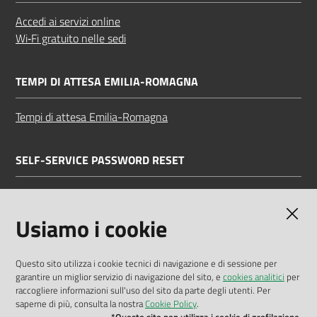
Accedi ai servizi online
Wi‑Fi gratuito nelle sedi
TEMPI DI ATTESA EMILIA-ROMAGNA
Tempi di attesa Emilia-Romagna
SELF-SERVICE PASSWORD RESET
Link all'APP
Documentazione
Usiamo i cookie
Questo sito utilizza i cookie tecnici di navigazione e di sessione per
garantire un miglior servizio di navigazione del sito, e
cookies analitici
per
Dichiarazione di accessibilità
raccogliere informazioni sull'uso del sito da parte degli utenti. Per
saperne di più, consulta la nostra
Cookie Policy
.
Privacy policy