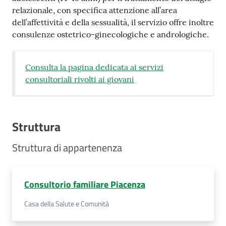
relazionale, con specifica attenzione all’area
Costruiamo
dell’affettività e della sessualità, il servizio offre inoltre
Salute
consulenze ostetrico-ginecologiche e andrologiche.
Consulta la pagina dedicata ai servizi
consultoriali rivolti ai giovani
Novità
Scuole
Struttura
Imprese
Struttura di appartenenza
ed Enti
Consultorio familiare Piacenza
Seguici
Casa della Salute e Comunità
su