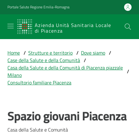
Vai al contenuto
Vai alla navigazione
Vai al footer
Portale Salute Regione Emilia-Romagna
SERVIZIO
Azienda Unità Sanitaria Locale
di Piacenza
SANITARIO
REGIONALE
Home
/
Strutture e territorio
/
Dove siamo
/
Emilia-
Case della Salute e della Comunità
/
Romagna
Casa della Salute e della Comunità di Piacenza piazzale
/
Azienda Unità
Milano
Sanitaria Locale
Consultorio familiare Piacenza
di Piacenza
Spazio giovani Piacenza
Prestazioni
Salta al contenuto
e
percorsi
Casa della Salute e Comunità
di