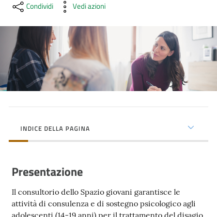
cura
Condividi
Vedi azioni
Come
fare
per...
Strutture
e
territorio
INDICE DELLA PAGINA
Studiare
Presentazione
a
Piacenza
Il consultorio dello Spazio giovani garantisce le
attività di consulenza e di sostegno psicologico agli
adolescenti (14-19 anni) per il trattamento del disagio