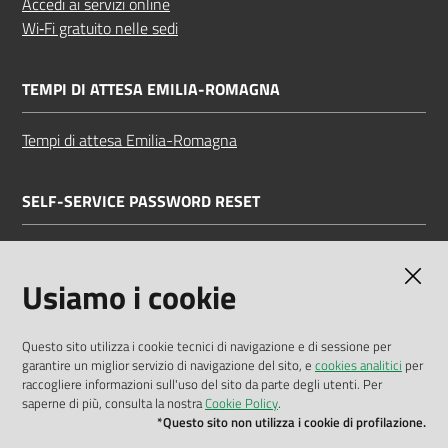
Accedi ai servizi online
Wi‑Fi gratuito nelle sedi
TEMPI DI ATTESA EMILIA-ROMAGNA
Tempi di attesa Emilia-Romagna
SELF-SERVICE PASSWORD RESET
Link all'APP
Documentazione
Usiamo i cookie
Questo sito utilizza i cookie tecnici di navigazione e di sessione per
garantire un miglior servizio di navigazione del sito, e
cookies analitici
per
Dichiarazione di accessibilità
raccogliere informazioni sull'uso del sito da parte degli utenti. Per
saperne di più, consulta la nostra
Cookie Policy
.
Privacy policy
*Questo sito non utilizza i cookie di profilazione.