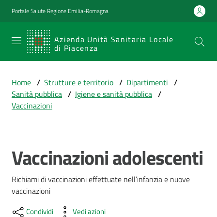
Vai al contenuto
Vai alla navigazione
Vai al footer
Portale Salute Regione Emilia-Romagna
SERVIZIO
Azienda Unità Sanitaria Locale
di Piacenza
SANITARIO
REGIONALE
Home
/
Strutture e territorio
/
Dipartimenti
/
Emilia-
Sanità pubblica
/
Igiene e sanità pubblica
/
Romagna
Vaccinazioni
Azienda Unità
Sanitaria Locale
di Piacenza
Vaccinazioni adolescenti
Salta al contenuto
Prestazioni
Richiami di vaccinazioni effettuate nell’infanzia e nuove 
e
vaccinazioni
percorsi
di
Condividi
Vedi azioni