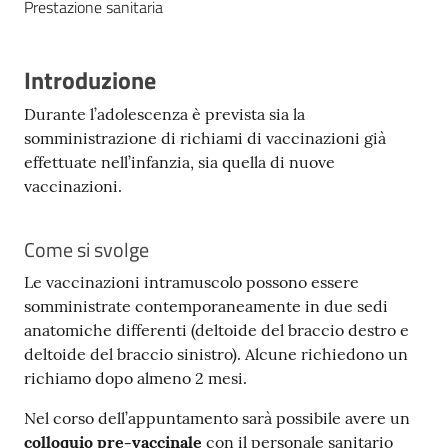
Prestazione sanitaria
Costruiamo
Salute
Introduzione
Durante l’adolescenza è prevista sia la
somministrazione di richiami di vaccinazioni già
effettuate nell’infanzia, sia quella di nuove
Novità
vaccinazioni.
Scuole
Come si svolge
Imprese
Le vaccinazioni intramuscolo possono essere
ed Enti
somministrate contemporaneamente in due sedi
anatomiche differenti (deltoide del braccio destro e
deltoide del braccio sinistro). Alcune richiedono un
richiamo dopo almeno 2 mesi.
Seguici
su
Nel corso dell’appuntamento sarà possibile avere un
colloquio pre-vaccinale
con il personale sanitario