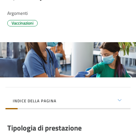
cura
Argomenti
Vaccinazioni
Come
fare
per...
Strutture
e
territorio
INDICE DELLA PAGINA
Studiare
a
Piacenza
Tipologia di prestazione