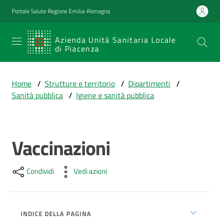
Vai al contenuto
Vai alla navigazione
Vai al footer
Portale Salute Regione Emilia-Romagna
SERVIZIO
Azienda Unità Sanitaria Locale
di Piacenza
SANITARIO
REGIONALE
Home
/
Strutture e territorio
/
Dipartimenti
/
Emilia-
Sanità pubblica
/
Igiene e sanità pubblica
Romagna
Azienda Unità
Sanitaria Locale
di Piacenza
Vaccinazioni
Salta al contenuto
Condividi
Vedi azioni
Prestazioni
e
percorsi
di
INDICE DELLA PAGINA