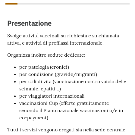
cura
Presentazione
Come
fare
Svolge attività vaccinali su richiesta e su chiamata
per...
attiva, e attività di profilassi internazionale.
Organizza inoltre sedute dedicate:
Strutture
per patologia (cronici)
e
per condizione (gravide/migranti)
territorio
per stili di vita (vaccinazione contro vaiolo delle
scimmie, epatiti…)
per viaggiatori internazionali
Studiare
vaccinazioni Cup (offerte gratuitamente
a
secondo il Piano nazionale vaccinazioni o/e in
Piacenza
co-payment).
Tutti i servizi vengono erogati sia nella sede centrale