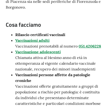
di Piacenza sia nelle sedi periferiche di Fiorenzuola e
Costruiamo
Borgonovo.
Salute
Cosa facciamo
Rilascio certificati vaccinali
Vaccinazioni adulti
Novità
Vaccinazioni prenotabili al numero
051.4206228
Vaccinazione adolescenti
Scuole
Chiamata attiva al 14esimo anno di età in
ottemperanza al vigente calendario vaccinale
Imprese
nazionale, recupero dei minori inadempienti
ed Enti
Vaccinazioni persone affette da patologie
croniche
Vaccinazioni offerte gratuitamente a gruppi di
Seguici
popolazione a rischio per patologia: è costituita
su
da individui che presentano determinate
caratteristiche e particolari condizioni morbose